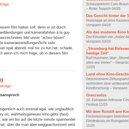
iträge
Schauspielerin Caro Braun
– Roter Teppich 04/26
Das Gesicht hinter der 
Hommage an eine Kassiere
Vorspann 04/26
sem film halten soll, denn er ist durch
Als das moderne Kino 
berblendungen und kamerafahrten à la guy
Der Kinostart von „Außer A
 überzeichnetes bild unser "achso bösen"
Vorspann 03/26
lle kameraeinstellungen/licht sehr
n spät abends mal nix zu tun hat. schade,
„Stromberg hat Relevanz
uch wenn ich mich frage, ob in diesem film
heutige Zeit“
Ralf Husmann über „Strom
alles wie immer“ – Gesprä
12/25
Land ohne Kino-Geschi
eg
Geschlossene Zeitungsarc
verhindern eine umfassend
eiträge
Kinoforschung – Vorspann 
tsanspruch
Grenzenlos
10. European Arthouse Ci
Festival 11/25
eigentlich auch erstmal egal, wie unglaublich
Mit dem Rotstift ans Ki
y ist, wahrheitsgetreues kino gibts (fast)
Förderkürzungen bedrohen
 war ein bis auf die letzte minute spannender
Filmfestivals im Ruhrgebie
 hat, über die man aber weggeactionisiert wird.
11/25