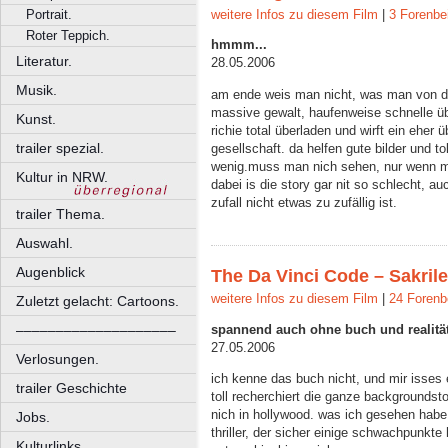
weitere Infos zu diesem Film
|
3 Forenbe
Portrait.
Roter Teppich.
hmmm...
Literatur.
28.05.2006
Musik.
am ende weis man nicht, was man von die
massive gewalt, haufenweise schnelle ü
Kunst.
richie total überladen und wirft ein eher
trailer spezial.
gesellschaft. da helfen gute bilder und to
wenig.muss man nich sehen, nur wenn ma
Kultur in NRW.
dabei is die story gar nit so schlecht, a
zufall nicht etwas zu zufällig ist.
trailer Thema.
Auswahl.
Augenblick
The Da Vinci Code – Sakril
weitere Infos zu diesem Film
|
24 Forenb
Zuletzt gelacht: Cartoons.
spannend auch ohne buch und realitä
––––––––––––––––––––
27.05.2006
Verlosungen.
ich kenne das buch nicht, und mir isses 
trailer Geschichte
toll recherchiert die ganze backgroundstor
nich in hollywood. was ich gesehen habe,
Jobs.
thriller, der sicher einige schwachpunkte
Kulturlinks.