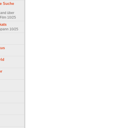
ne Suche
land über
Film 10/25
kats
rspann 10/25
kus
rld
er