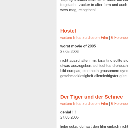
totgelacht. zucker in alter form und au
wers mag, reingehen!
Hostel
weitere Infos zu diesem Film
|
6 Forenbe
worst movie of 2005
27.05.2006
nicht auszuhalten. mr. tarantino sollte s
etwas auszugeben. schlechtes drehbuch, 
bild europas, eine noch grausamere sync
geschmacklosigkeit allerniedrigster gü
Der Tiger und der Schnee
weitere Infos zu diesem Film
|
6 Forenbe
genial !!!
27.05.2006
liebe gutzi, du hast den film einfach nicht