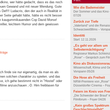
dkino, wer hätte gedacht, dass es das noch
 neuen Gewand und mit neuer Wendung. Gute
Wie die Bademeister
s Def!!! Ludacris, den der auch in Realität in
Der Sommer und das Kino 
r Seite gehabt hätte, hätte es nicht besser
07/26
om kaugummikauenden Cop David Morse!
Zurück zur Tiefe
riller, leichtem Humor und dem gewissen
„Vaterland“ und die Renai
Schwarzweißfilms – Vorsp
Identitti
Start: 12.11.2026
„Es geht vor allem um
Selbstermächtigung“
iträge
Regisseur Markus Schleinz
„Rose“ – Gespräch zum Fil
Kino als Diskussionsr
Wissenschaft, Klima und G
Vorspann 05/26
ch finde sie nur eigenartig, da man es als
inen solchen charakter zu spielen. und das
Die Hose als Freiheit
ke, ich gehe bestimmt nicht in "Hostel" oder
NRW-Premiere von „Rose“
ilme anzuschauen ;-D. Hirn freiblasen für
Düsseldorfer Cinema – Foy
Feiern im Kreis von Fr
„Die Schwester der Braut“ 
Filmforum – Foyer 04/26
„Kein großes Spektrum
Geschlechtsvielfalt“