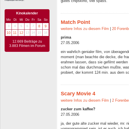
gutes chipskino, viel spass.
Kinokalender
Mo
Di
Mi
Do
Fr
Sa
So
Match Point
3
4
5
6
7
8
9
weitere Infos zu diesem Film
|
20 Forenb
10
11
12
13
14
15
16
prima
12.669 Beiträge zu
27.05.2006
3.883 Filmen im Forum
ein wahrlich genialer film, von überagende
moment (man beachte die decke, die frau
erahnen lassen, dass sie gefilmt werden 
schon mal das durchmachen mußte, was d
probiert, der kommt 124 min. aus dem sc
Scary Movie 4
weitere Infos zu diesem Film
|
2 Forenbe
zucker zum kaffee?
27.05.2006
ja, der gute alte zucker mal wieder, mr.
vorprogrammiert sein. ist er auch. ich h