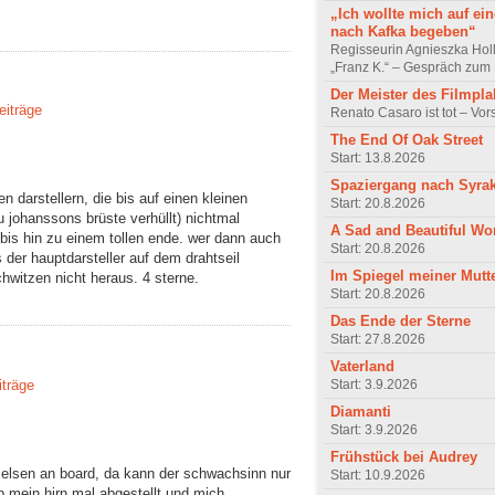
„Ich wollte mich auf ei
nach Kafka begeben“
Regisseurin Agnieszka Hol
„Franz K.“ – Gespräch zum 
Der Meister des Filmpla
eiträge
Renato Casaro ist tot – Vo
The End Of Oak Street
Start: 13.8.2026
Spaziergang nach Syra
n darstellern, die bis auf einen kleinen
Start: 20.8.2026
 johanssons brüste verhüllt) nichtmal
A Sad and Beautiful Wo
bis hin zu einem tollen ende. wer dann auch
Start: 20.8.2026
er hauptdarsteller auf dem drahtseil
Im Spiegel meiner Mutt
hwitzen nicht heraus. 4 sterne.
Start: 20.8.2026
Das Ende der Sterne
Start: 27.8.2026
Vaterland
Start: 3.9.2026
iträge
Diamanti
Start: 3.9.2026
Frühstück bei Audrey
 nielsen an board, da kann der schwachsinn nur
Start: 10.9.2026
ab mein hirn mal abgestellt und mich