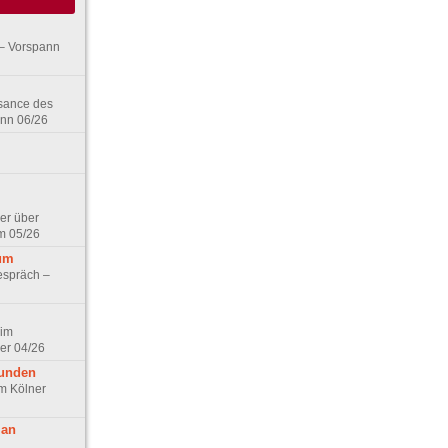
– Vorspann
ssance des
ann 06/26
er über
m 05/26
aum
espräch –
 im
er 04/26
eunden
im Kölner
 an