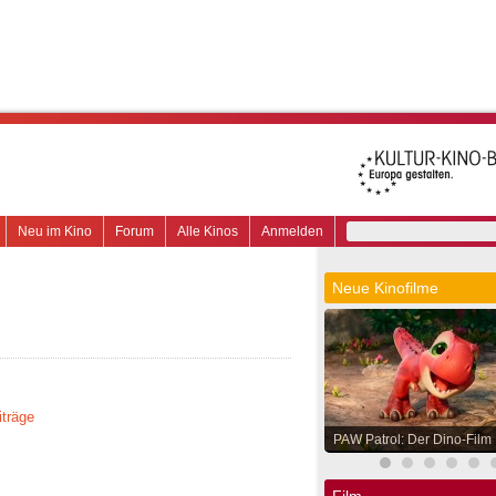
Neu im Kino
Forum
Alle Kinos
Anmelden
Neue Kinofilme
iträge
PAW Patrol: Der Dino-Film
Film.