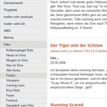
Hach, einfach mal wieder gutes Hollywoo
Gemeinwohl
gibt. Alte Story "God cop, bad cop" im
Flugblatt.
Darsteller, allen voran ein oskarreifer Mo
die Jahre gekommene Willis gern an seine
trailer-ruhr podcast.
machen können. Tolle Leistung auch v
trailer zahl-ich.
Reingehen, wenn einem der Sinn nach Th
Hollywoodfeeling ist. 4 Sterne!
ABO.
Bühne.
Film.
Der Tiger und der Schnee
Kritikerspiegel Ruhr.
weitere Infos zu diesem Film
|
6 Forenbe
Heute im Kino
hihi...
Morgen im Kino
29.05.2006
Neu im Kino
ich akzeptiere deine meinung durchaus. i
Alle Kinos.
schauspieler erstmal hinkriegen muss, e
Forum.
hat er mit bravur gemeistert. und ich den
Vorspann.
"Scary Movie 4", um mir anspruchsvolle f
Coming soon.
anspruchsvollere Dinge...gell?
Kino.Ruhr.
Foyer.
Festival.
Running Scared
Gespräch zum Film.