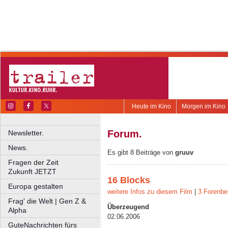
Heute im Kino
Morgen im Kino
Forum.
Newsletter.
News.
Es gibt 8 Beiträge von
gruuv
Fragen der Zeit
Zukunft JETZT
16 Blocks
Europa gestalten
weitere Infos zu diesem Film
|
3 Forenbe
Frag' die Welt | Gen Z &
Überzeugend
Alpha
02.06.2006
GuteNachrichten fürs