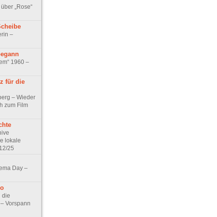
 über „Rose“
Scheibe
rin –
begann
tem“ 1960 –
 für die
berg – Wieder
ch zum Film
chte
hive
e lokale
12/25
nema Day –
no
 die
t – Vorspann