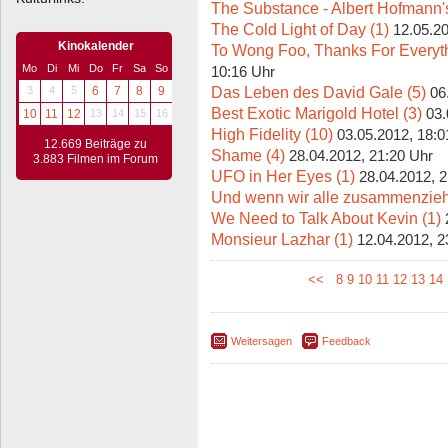
The Substance - Albert Hofmann'
The Cold Light of Day (1)
12.05.20
Kinokalender
To Wong Foo, Thanks For Everyth
Mo
Di
Mi
Do
Fr
Sa
So
10:16 Uhr
Das Leben des David Gale (5)
3
4
5
6
7
8
9
06
Best Exotic Marigold Hotel (3)
03.
10
11
12
13
14
15
16
High Fidelity (10)
03.05.2012, 18:0
12.669 Beiträge zu
Shame (4)
28.04.2012, 21:20 Uhr
3.883 Filmen im Forum
UFO in Her Eyes (1)
28.04.2012, 
Und wenn wir alle zusammenzieh
We Need to Talk About Kevin (1)
Monsieur Lazhar (1)
12.04.2012, 2
<<
8
9
10
11
12
13
14
Weitersagen
Feedback