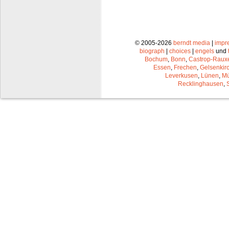
© 2005-2026
berndt media
|
impr
biograph
|
choices
|
engels
und
Bochum
,
Bonn
,
Castrop-Raux
Essen
,
Frechen
,
Gelsenkir
Leverkusen
,
Lünen
,
Mü
Recklinghausen
,