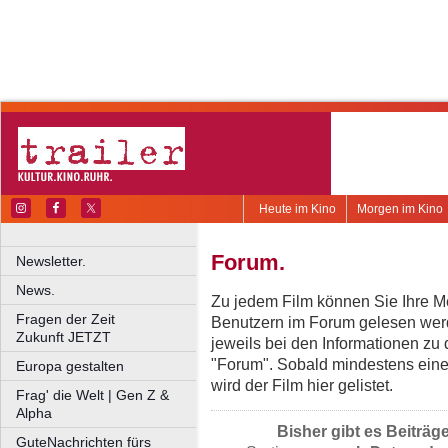
Heute im Kino
Morgen im Kino
Forum.
Newsletter.
News.
Zu jedem Film können Sie Ihre Me
Fragen der Zeit
Benutzern im Forum gelesen werd
Zukunft JETZT
jeweils bei den Informationen zu
"Forum". Sobald mindestens eine
Europa gestalten
wird der Film hier gelistet.
Frag' die Welt | Gen Z &
Alpha
Bisher gibt es Beiträg
GuteNachrichten fürs