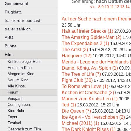
Sortierung:
nach Datum des 
Gemeinwohl
<<
8
9
10
11
12
13
14
Flugblatt.
Auf der Suche nach einem Freund
trailer-ruhr podcast.
23:58 Uhr
trailer zahl-ich.
Halt auf freier Strecke (1)
27.09.20
The Amazing Spider-Man (2)
17.0
ABO.
The Expendables 2 (1)
15.09.2012
Bühne.
The Artist (3)
15.09.2012, 20:28 Uh
Film.
Hangover (12)
10.09.2012, 14:42 U
Merida - Legende der Highlands 
Kritikerspiegel Ruhr.
Dame, König, As, Spion (1)
Heute im Kino
09.09
The Tree of Life (7)
Morgen im Kino
07.09.2012, 14
Fight Club (30)
Neu im Kino
07.09.2012, 14:38 
To Rome with Love (1)
Alle Kinos.
05.09.2012
Kochen ist Chefsache (2)
Forum.
05.09.2
Männer zum Knutschen (1)
Vorspann.
30.08.
Ted (1)
Coming soon.
26.08.2012, 15:20 Uhr
Die Queen (7)
Kino.Ruhr.
25.08.2012, 14:13 U
Ice Age 4 - Voll verschoben (2)
Foyer.
24
Michael (2011) (1)
Festival.
15.08.2012, 14:
The Dark Knight Rises (1)
Gespräch zum Film.
06.08.2