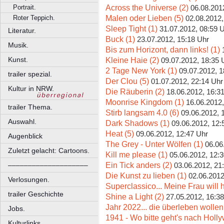
Across the Universe (2)
Portrait.
06.08.201
Malen oder Lieben (5)
Roter Teppich.
02.08.2012,
Sleep Tight (1)
31.07.2012, 08:59 
Literatur.
Buck (1)
23.07.2012, 15:18 Uhr
Musik.
Bis zum Horizont, dann links! (1)
Kleine Haie (2)
Kunst.
09.07.2012, 18:35 
2 Tage New York (1)
09.07.2012, 1
trailer spezial.
Der Clou (5)
01.07.2012, 22:14 Uhr
Kultur in NRW.
Die Räuberin (2)
18.06.2012, 16:3
Moonrise Kingdom (1)
16.06.2012,
trailer Thema.
Stirb langsam 4.0 (6)
09.06.2012, 
Auswahl.
Dark Shadows (1)
09.06.2012, 12:
Heat (5)
09.06.2012, 12:47 Uhr
Augenblick
The Grey - Unter Wölfen (1)
06.06
Zuletzt gelacht: Cartoons.
Kill me please (1)
05.06.2012, 12:
Ein Tick anders (2)
––––––––––––––––––––
03.06.2012, 21
Die Kunst zu lieben (1)
02.06.2012
Verlosungen.
Superclassico... Meine Frau will h
trailer Geschichte
Shine a Light (2)
27.05.2012, 16:3
Jahr 2022... die überleben wollen
Jobs.
1941 - Wo bitte geht's nach Holl
Kulturlinks.