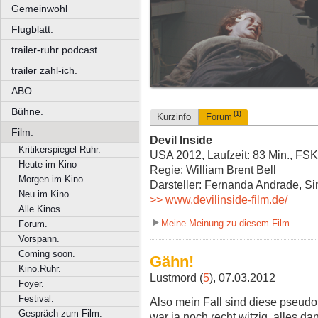
Gemeinwohl
Flugblatt.
trailer-ruhr podcast.
trailer zahl-ich.
ABO.
Bühne.
(1)
Kurzinfo
Forum
Film.
Devil Inside
Kritikerspiegel Ruhr.
USA 2012, Laufzeit: 83 Min., FSK
Heute im Kino
Regie: William Brent Bell
Morgen im Kino
Darsteller: Fernanda Andrade, 
Neu im Kino
>> www.devilinside-film.de/
Alle Kinos.
Meine Meinung zu diesem Film
Forum.
Vorspann.
Coming soon.
Gähn!
Kino.Ruhr.
Lustmord (
5
), 07.03.2012
Foyer.
Festival.
Also mein Fall sind diese pseudot
Gespräch zum Film.
war ja noch recht witzig, alles d