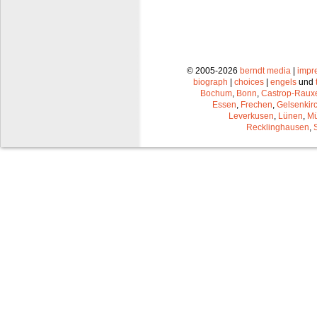
© 2005-2026
berndt media
|
impr
biograph
|
choices
|
engels
und
Bochum
,
Bonn
,
Castrop-Raux
Essen
,
Frechen
,
Gelsenkir
Leverkusen
,
Lünen
,
Mü
Recklinghausen
,