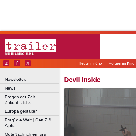
Heute im Kino
Morgen im Kino
Devil Inside
Newsletter.
News.
Fragen der Zeit
Zukunft JETZT
Europa gestalten
Frag' die Welt | Gen Z &
Alpha
GuteNachrichten fürs