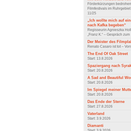
Förderkürzungen bedrohen
Filmfestivals im Ruhrgebie
11/25
„Ich wollte mich auf ei
nach Kafka begeben“
Regisseurin Agnieszka Hol
„Franz K.“ – Gespräch zum 
Der Meister des Filmpla
Renato Casaro ist tot – Vo
The End Of Oak Street
Start: 13.8.2026
Spaziergang nach Syra
Start: 20.8.2026
A Sad and Beautiful Wo
Start: 20.8.2026
Im Spiegel meiner Mutt
Start: 20.8.2026
Das Ende der Sterne
Start: 27.8.2026
Vaterland
Start: 3.9.2026
Diamanti
Start: 3.9.2026