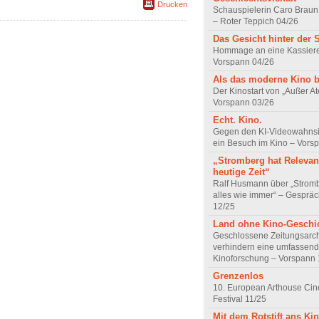
Drucken
Schauspielerin Caro Braun
– Roter Teppich 04/26
Das Gesicht hinter der 
Hommage an eine Kassiere
Vorspann 04/26
Als das moderne Kino 
Der Kinostart von „Außer A
Vorspann 03/26
Echt. Kino.
Gegen den KI-Videowahnsin
ein Besuch im Kino – Vors
„Stromberg hat Relevanz
heutige Zeit“
Ralf Husmann über „Strom
alles wie immer“ – Gesprä
12/25
Land ohne Kino-Geschi
Geschlossene Zeitungsarc
verhindern eine umfassend
Kinoforschung – Vorspann 
Grenzenlos
10. European Arthouse Ci
Festival 11/25
Mit dem Rotstift ans Ki