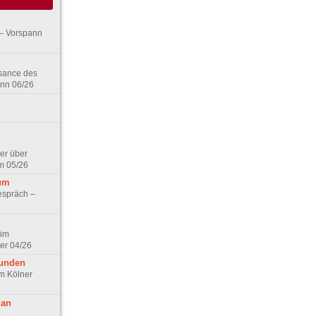
– Vorspann
ssance des
ann 06/26
er über
m 05/26
aum
espräch –
 im
er 04/26
eunden
im Kölner
 an