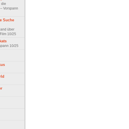
 die
t – Vorspann
ne Suche
land über
Film 10/25
kats
rspann 10/25
kus
rld
er