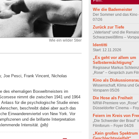
Wie die Bademeister
Der Sommer und das Kino 
07/26
Zurück zur Tiefe
„Vaterland“ und die Renai
Schwarzweißfilms – Vorsp
Wie ein wilder Stier
Identitti
Start: 12.11.2026
„Es geht vor allem um
Selbstermächtigung“
Regisseur Markus Schleinz
„Rose“ – Gespräch zum Fil
ty, Joe Pesci, Frank Vincent, Nicholas
Kino als Diskussionsr
Wissenschaft, Klima und G
Vorspann 05/26
fie des ehemaligen Boxweltmeisters im
 Scorsese nimmt die zwischen 1941 und 1964
Die Hose als Freiheit
Anlass für die psychologische Studie eines
NRW-Premiere von „Rose“
 Menschen, beschreibt dabei aber auch das
Düsseldorfer Cinema – Foy
enische Einwandererviertel von New York. Vor
Feiern im Kreis von Fr
pfszenen und die brillante Interpretation
„Die Schwester der Braut“ 
eklemmende Intensität.
(plb)
Filmforum – Foyer 04/26
„Kein großes Spektrum
Geschlechtsvielfalt“