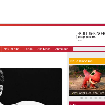
Neu im Kino
Forum
Alle Kinos
Anmelden
Neue Kinofilme
PAW Patrol: Der Dino-Film
Film.