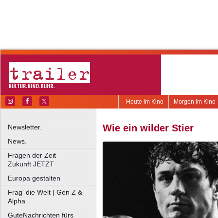
Heute im Kino
Morgen im Kino
Wie ein wilder Stier
Newsletter.
News.
Fragen der Zeit
Zukunft JETZT
Europa gestalten
Frag' die Welt | Gen Z &
Alpha
GuteNachrichten fürs