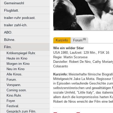
Gemeinwohl
Flugblatt.
trailer-ruhr podcast.
trailer zahl-ich.
ABO.
Bühne.
(1)
Kurzinfo
Forum
Film.
Wie ein wilder Stier
USA 1980, Laufzeit: 129 Min., FSK 16
Kritikerspiegel Ruhr.
Regie: Martin Scorsese
Heute im Kino
Darsteller: Robert De Niro, Cathy Moriar
Morgen im Kino
Colasanto
Neu im Kino
Kurzinfo:
Meisterhafte filmische Biogra
Alle Kinos.
Mittelgewicht Jake La Motta. Regisseur
Forum.
in Episoden verlaufende Geschichte zum 
Vorspann.
selbstzerstörerischen und gewalttätigen
Coming soon.
soziale Umfeld, "Little Italy", das itali
Kino.Ruhr.
allem durch die kompromisslos harten Kam
Foyer.
Robert de Niros erreicht der Film eine b
Festival.
Gespräch zum Film.