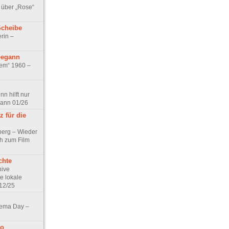
 über „Rose“
Scheibe
rin –
begann
tem“ 1960 –
n hilft nur
pann 01/26
 für die
berg – Wieder
ch zum Film
chte
hive
e lokale
12/25
nema Day –
no