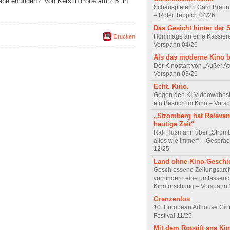
ebe erfunden?“ von Kerstin Polte am 2.5. in
Schauspielerin Caro Braun
– Roter Teppich 04/26
Das Gesicht hinter der 
Hommage an eine Kassiere
Drucken
Vorspann 04/26
Als das moderne Kino 
Der Kinostart von „Außer A
Vorspann 03/26
Echt. Kino.
Gegen den KI-Videowahnsin
ein Besuch im Kino – Vors
„Stromberg hat Relevanz
heutige Zeit“
Ralf Husmann über „Strom
alles wie immer“ – Gesprä
12/25
Land ohne Kino-Geschi
Geschlossene Zeitungsarc
verhindern eine umfassend
Kinoforschung – Vorspann 
Grenzenlos
10. European Arthouse Ci
Festival 11/25
Mit dem Rotstift ans Ki