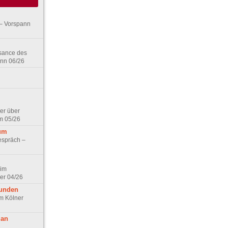
– Vorspann
ssance des
ann 06/26
er über
m 05/26
aum
espräch –
 im
er 04/26
eunden
im Kölner
 an