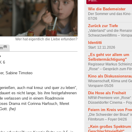
Wie die Bademeister
Der Sommer und das Kino 
07/26
Zurück zur Tiefe
„Vaterland“ und die Renai
Schwarzweißfilms – Vorsp
Wer hat eigentlich die Liebe erfunden?
Identitti
(0)
Start: 12.11.2026
um
„Es geht vor allem um
?
Selbstermächtigung“
K 6
Regisseur Markus Schleinz
„Rose“ – Gespräch zum Fil
ker, Sabine Timoteo
Kino als Diskussionsr
Wissenschaft, Klima und G
Vorspann 05/26
enießen, auch mal kreuz und quer zu leben“,
dauert es nicht lange, bis ihre festgefahrenen
Die Hose als Freiheit
NRW-Premiere von „Rose“
ade verlassen und in einem Roadmovie
Düsseldorfer Cinema – Foy
oses Drama mit Corinna Harfouch, Meret
Gott.
(he)
Feiern im Kreis von Fr
„Die Schwester der Braut“ 
Filmforum – Foyer 04/26
„Kein großes Spektrum
Geschlechtsvielfalt“