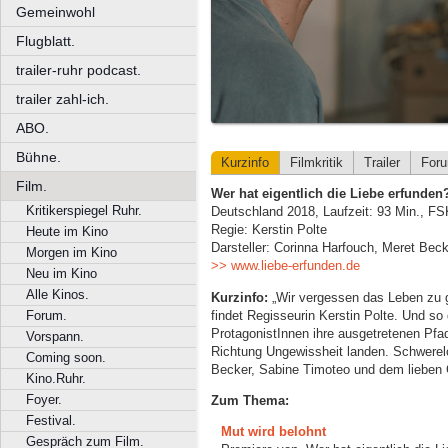
Gemeinwohl
Flugblatt.
trailer-ruhr podcast.
trailer zahl-ich.
ABO.
Bühne.
Kurzinfo
Filmkritik
Trailer
For
Film.
Wer hat eigentlich die Liebe erfunden
Kritikerspiegel Ruhr.
Deutschland 2018, Laufzeit: 93 Min., FS
Regie: Kerstin Polte
Heute im Kino
Darsteller: Corinna Harfouch, Meret Bec
Morgen im Kino
>> www.liebe-erfunden.de
Neu im Kino
Alle Kinos.
Kurzinfo:
„Wir vergessen das Leben zu g
findet Regisseurin Kerstin Polte. Und so 
Forum.
ProtagonistInnen ihre ausgetretenen Pf
Vorspann.
Richtung Ungewissheit landen. Schwerel
Coming soon.
Becker, Sabine Timoteo und dem lieben 
Kino.Ruhr.
Foyer.
Zum Thema:
Festival.
Mut wird belohnt
Gespräch zum Film.