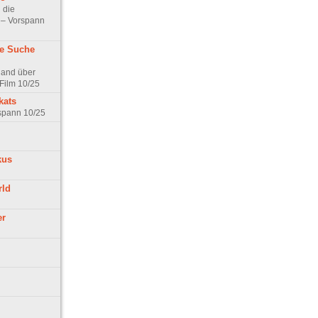
 die
t – Vorspann
ne Suche
land über
Film 10/25
kats
rspann 10/25
kus
rld
er