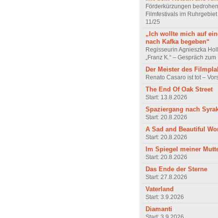
Förderkürzungen bedrohen
Filmfestivals im Ruhrgebie
11/25
„Ich wollte mich auf ei
nach Kafka begeben“
Regisseurin Agnieszka Hol
„Franz K.“ – Gespräch zum 
Der Meister des Filmpla
Renato Casaro ist tot – Vo
The End Of Oak Street
Start: 13.8.2026
Spaziergang nach Syra
Start: 20.8.2026
A Sad and Beautiful Wo
Start: 20.8.2026
Im Spiegel meiner Mutt
Start: 20.8.2026
Das Ende der Sterne
Start: 27.8.2026
Vaterland
Start: 3.9.2026
Diamanti
Start: 3.9.2026