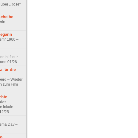
 über „Rose“
Scheibe
rin –
begann
tem“ 1960 –
n hilft nur
pann 01/26
 für die
berg – Wieder
ch zum Film
chte
hive
e lokale
12/25
nema Day –
no