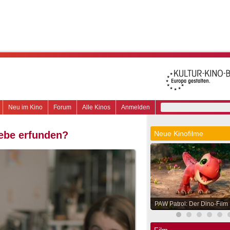
Neu im Kino
Forum
Alle Kinos
Anmelden
iebe erfunden?
Neue Kinofilme
PAW Patrol: Der Dino-Film
Film.