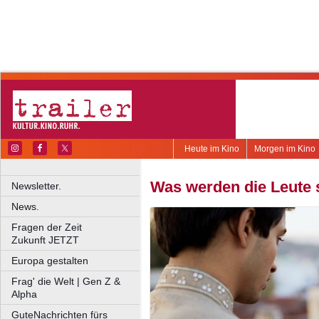
Heute im Kino
Morgen im Kino
Was werden die Leute
Newsletter.
News.
Fragen der Zeit
Zukunft JETZT
Europa gestalten
Frag' die Welt | Gen Z &
Alpha
GuteNachrichten fürs