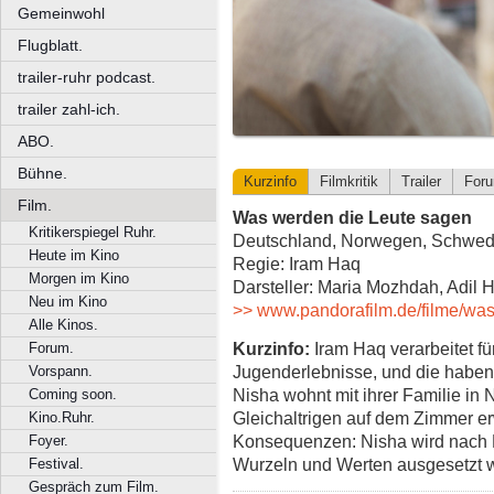
Gemeinwohl
Flugblatt.
trailer-ruhr podcast.
trailer zahl-ich.
ABO.
Bühne.
Kurzinfo
Filmkritik
Trailer
For
Film.
Was werden die Leute sagen
Kritikerspiegel Ruhr.
Deutschland, Norwegen, Schwede
Heute im Kino
Regie: Iram Haq
Morgen im Kino
Darsteller: Maria Mozhdah, Adil
Neu im Kino
>> www.pandorafilm.de/filme/was
Alle Kinos.
Kurzinfo:
Iram Haq verarbeitet fü
Forum.
Jugenderlebnisse, und die haben 
Vorspann.
Nisha wohnt mit ihrer Familie in 
Coming soon.
Gleichaltrigen auf dem Zimmer erw
Kino.Ruhr.
Konsequenzen: Nisha wird nach Pa
Foyer.
Wurzeln und Werten ausgesetzt w
Festival.
Gespräch zum Film.