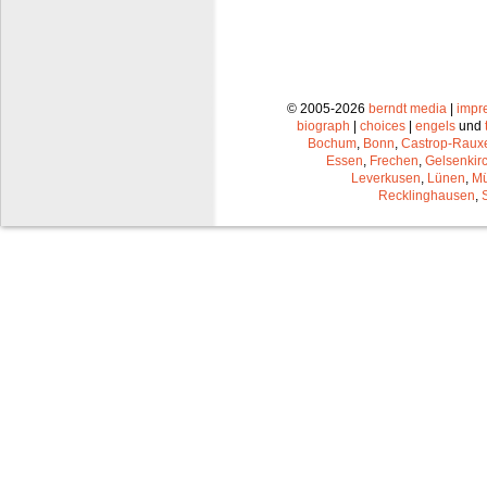
© 2005-2026
berndt media
|
impr
biograph
|
choices
|
engels
und
Bochum
,
Bonn
,
Castrop-Raux
Essen
,
Frechen
,
Gelsenkir
Leverkusen
,
Lünen
,
Mü
Recklinghausen
,