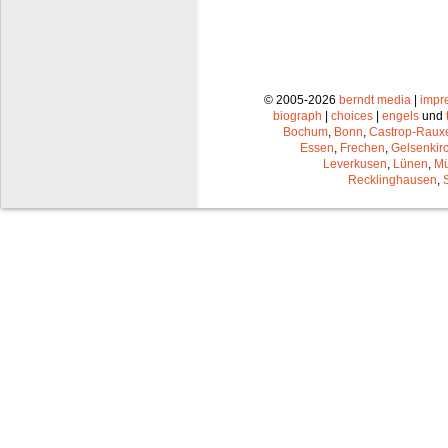
© 2005-2026
berndt media
|
impr
biograph
|
choices
|
engels
und
Bochum
,
Bonn
,
Castrop-Raux
Essen
,
Frechen
,
Gelsenkir
Leverkusen
,
Lünen
,
Mü
Recklinghausen
,