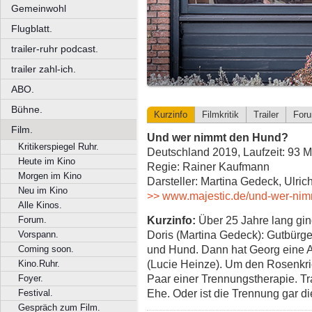
Gemeinwohl
Flugblatt.
trailer-ruhr podcast.
trailer zahl-ich.
ABO.
Bühne.
Kurzinfo
Filmkritik
Trailer
For
Film.
Und wer nimmt den Hund?
Kritikerspiegel Ruhr.
Deutschland 2019, Laufzeit: 93 M
Heute im Kino
Regie: Rainer Kaufmann
Morgen im Kino
Darsteller: Martina Gedeck, Ulric
Neu im Kino
>> www.majestic.de/und-wer-ni
Alle Kinos.
Kurzinfo:
Über 25 Jahre lang ging
Forum.
Doris (Martina Gedeck): Gutbürge
Vorspann.
und Hund. Dann hat Georg eine Af
Coming soon.
(Lucie Heinze). Um den Rosenkri
Kino.Ruhr.
Paar einer Trennungstherapie. Tr
Foyer.
Ehe. Oder ist die Trennung gar d
Festival.
Gespräch zum Film.