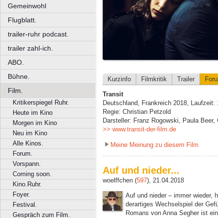
Gemeinwohl
Flugblatt.
trailer-ruhr podcast.
trailer zahl-ich.
ABO.
Bühne.
Kurzinfo
Filmkritik
Trailer
For
Film.
Transit
Kritikerspiegel Ruhr.
Deutschland, Frankreich 2018, Laufzeit:
Regie: Christian Petzold
Heute im Kino
Darsteller: Franz Rogowski, Paula Beer
Morgen im Kino
>> www.transit-der-film.de
Neu im Kino
Alle Kinos.
Meine Meinung zu diesem Film
Forum.
Vorspann.
Auf und nieder...
Coming soon.
woelffchen (
597
), 21.04.2018
Kino.Ruhr.
Foyer.
Auf und nieder – immer wieder, 
derartiges Wechselspiel der Gefü
Festival.
Romans von Anna Segher ist ein
Gespräch zum Film.