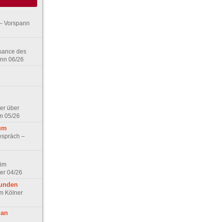
– Vorspann
ssance des
ann 06/26
er über
m 05/26
aum
espräch –
 im
er 04/26
eunden
im Kölner
 an