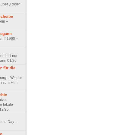
 über „Rose“
Scheibe
rin –
begann
tem“ 1960 –
n hilft nur
pann 01/26
 für die
berg – Wieder
ch zum Film
chte
hive
e lokale
12/25
nema Day –
no