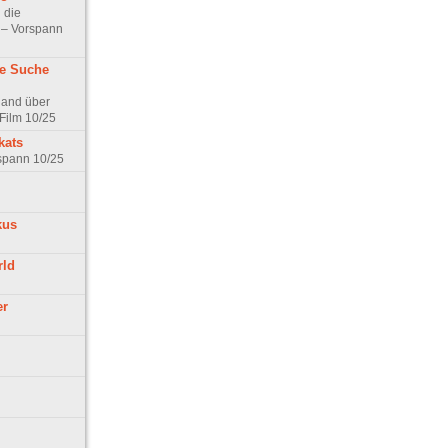
 die
t – Vorspann
ne Suche
land über
Film 10/25
kats
rspann 10/25
kus
rld
er