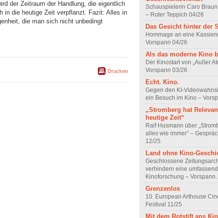
ird der Zeitraum der Handlung, die eigentlich
Schauspielerin Caro Braun
 in die heutige Zeit verpflanzt. Fazit: Alles in
– Roter Teppich 04/26
enheit, die man sich nicht unbedingt
Das Gesicht hinter der 
Hommage an eine Kassiere
Vorspann 04/26
Als das moderne Kino 
Der Kinostart von „Außer A
Vorspann 03/26
Drucken
Echt. Kino.
Gegen den KI-Videowahnsin
ein Besuch im Kino – Vors
„Stromberg hat Relevanz
heutige Zeit“
Ralf Husmann über „Strom
alles wie immer“ – Gesprä
12/25
Land ohne Kino-Geschi
Geschlossene Zeitungsarc
verhindern eine umfassend
Kinoforschung – Vorspann 
Grenzenlos
10. European Arthouse Ci
Festival 11/25
Mit dem Rotstift ans Ki