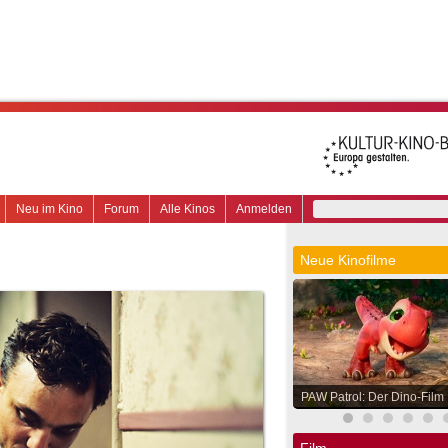
Neu im Kino
Forum
Alle Kinos
Anmelden
Neue Kinofilme
PAW Patrol: Der Dino-Film
Film.