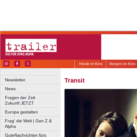
Heute im Kino
Morgen im Kino
Transit
Newsletter.
News.
Fragen der Zeit
Zukunft JETZT
Europa gestalten
Frag' die Welt | Gen Z &
Alpha
GuteNachrichten fürs