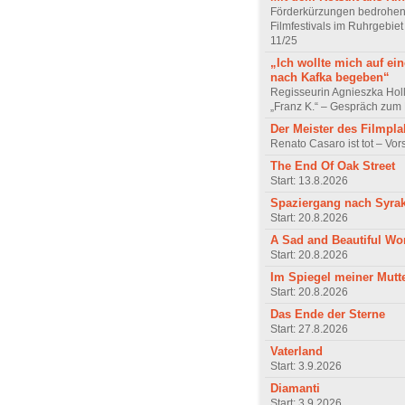
Förderkürzungen bedrohen
Filmfestivals im Ruhrgebie
11/25
„Ich wollte mich auf ei
nach Kafka begeben“
Regisseurin Agnieszka Hol
„Franz K.“ – Gespräch zum 
Der Meister des Filmpla
Renato Casaro ist tot – Vo
The End Of Oak Street
Start: 13.8.2026
Spaziergang nach Syra
Start: 20.8.2026
A Sad and Beautiful Wo
Start: 20.8.2026
Im Spiegel meiner Mutt
Start: 20.8.2026
Das Ende der Sterne
Start: 27.8.2026
Vaterland
Start: 3.9.2026
Diamanti
Start: 3.9.2026