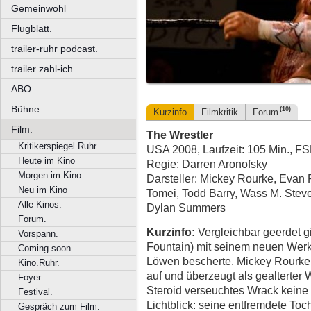
Gemeinwohl
Flugblatt.
trailer-ruhr podcast.
trailer zahl-ich.
ABO.
Bühne.
(10)
Kurzinfo
Filmkritik
Forum
Film.
The Wrestler
Kritikerspiegel Ruhr.
USA 2008, Laufzeit: 105 Min., F
Heute im Kino
Regie: Darren Aronofsky
Morgen im Kino
Darsteller: Mickey Rourke, Evan
Neu im Kino
Tomei, Todd Barry, Wass M. Steven
Alle Kinos.
Dylan Summers
Forum.
Kurzinfo:
Vergleichbar geerdet gi
Vorspann.
Fountain) mit seinem neuen Wer
Coming soon.
Löwen bescherte. Mickey Rourke 
Kino.Ruhr.
auf und überzeugt als gealterter 
Foyer.
Steroid verseuchtes Wrack keine 
Festival.
Lichtblick: seine entfremdete To
Gespräch zum Film.