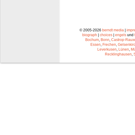
© 2005-2026
berndt media
|
impr
biograph
|
choices
|
engels
und
Bochum
,
Bonn
,
Castrop-Raux
Essen
,
Frechen
,
Gelsenkir
Leverkusen
,
Lünen
,
Mü
Recklinghausen
,