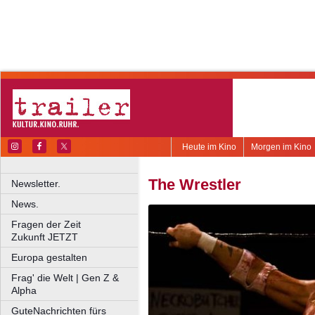
Heute im Kino
Morgen im Kino
The Wrestler
Newsletter.
News.
Fragen der Zeit
Zukunft JETZT
Europa gestalten
Frag' die Welt | Gen Z &
Alpha
GuteNachrichten fürs