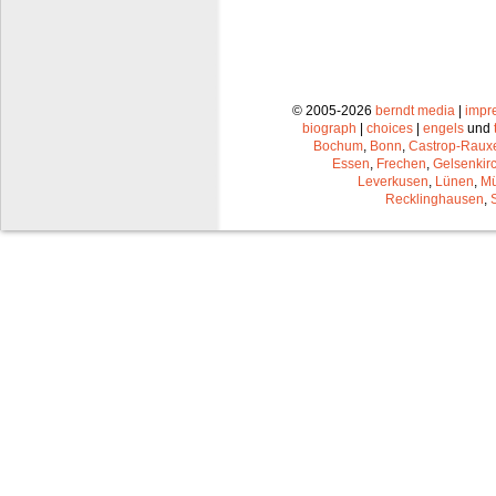
© 2005-2026
berndt media
|
impr
biograph
|
choices
|
engels
und
Bochum
,
Bonn
,
Castrop-Raux
Essen
,
Frechen
,
Gelsenkir
Leverkusen
,
Lünen
,
Mü
Recklinghausen
,