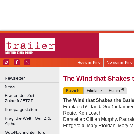
Heute im Kino
Morgen im Kino
The Wind that Shakes 
Newsletter.
News.
(4)
Kurzinfo
Filmkritik
Forum
Fragen der Zeit
The Wind that Shakes the Barl
Zukunft JETZT
Frankreich/ Irland/ Großbritannie
Europa gestalten
Regie: Ken Loach
Frag' die Welt | Gen Z &
Darsteller: Cillian Murphy, Padr
Alpha
Fitzgerald, Mary Riordan, Mary 
GuteNachrichten fürs