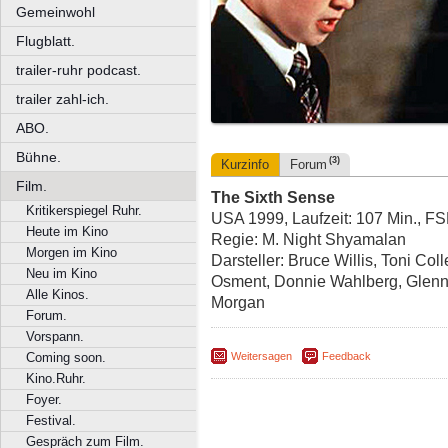
Gemeinwohl
Flugblatt.
trailer-ruhr podcast.
trailer zahl-ich.
ABO.
Bühne.
(3)
Kurzinfo
Forum
Film.
The Sixth Sense
Kritikerspiegel Ruhr.
USA 1999, Laufzeit: 107 Min., F
Heute im Kino
Regie: M. Night Shyamalan
Morgen im Kino
Darsteller: Bruce Willis, Toni Coll
Neu im Kino
Osment, Donnie Wahlberg, Glenn 
Alle Kinos.
Morgan
Forum.
Vorspann.
Weitersagen
Feedback
Coming soon.
Kino.Ruhr.
Foyer.
Festival.
Gespräch zum Film.