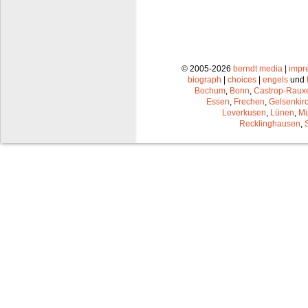
© 2005-2026
berndt media
|
impr
biograph
|
choices
|
engels
und
Bochum
,
Bonn
,
Castrop-Raux
Essen
,
Frechen
,
Gelsenkir
Leverkusen
,
Lünen
,
Mü
Recklinghausen
,