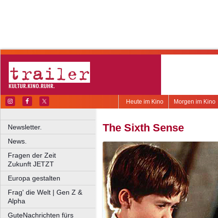
Heute im Kino
Morgen im Kino
The Sixth Sense
Newsletter.
News.
Fragen der Zeit
Zukunft JETZT
Europa gestalten
Frag' die Welt | Gen Z &
Alpha
GuteNachrichten fürs