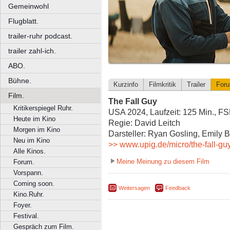
Gemeinwohl
Flugblatt.
trailer-ruhr podcast.
trailer zahl-ich.
ABO.
Bühne.
Kurzinfo
Filmkritik
Trailer
For
Film.
The Fall Guy
Kritikerspiegel Ruhr.
USA 2024, Laufzeit: 125 Min., F
Heute im Kino
Regie: David Leitch
Morgen im Kino
Darsteller: Ryan Gosling, Emily 
Neu im Kino
>> www.upig.de/micro/the-fall-gu
Alle Kinos.
Meine Meinung zu diesem Film
Forum.
Vorspann.
Coming soon.
Weitersagen
Feedback
Kino.Ruhr.
Foyer.
Festival.
Gespräch zum Film.