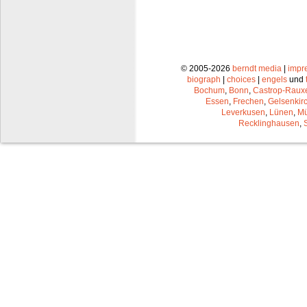
© 2005-2026
berndt media
|
impr
biograph
|
choices
|
engels
und
Bochum
,
Bonn
,
Castrop-Raux
Essen
,
Frechen
,
Gelsenkir
Leverkusen
,
Lünen
,
Mü
Recklinghausen
,