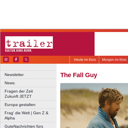
Heute im Kino
Morgen im Kino
The Fall Guy
Newsletter.
News.
Fragen der Zeit
Zukunft JETZT
Europa gestalten
Frag' die Welt | Gen Z &
Alpha
GuteNachrichten fürs