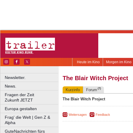
Heute im Kino
Morgen im Kino
The Blair Witch Project
Newsletter.
News.
(7)
Kurzinfo
Forum
Fragen der Zeit
The Blair Witch Project
Zukunft JETZT
Europa gestalten
Weitersagen
Feedback
Frag' die Welt | Gen Z &
Alpha
GuteNachrichten fürs