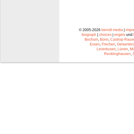
© 2005-2026
berndt media
|
impr
biograph
|
choices
|
engels
und
Bochum
,
Bonn
,
Castrop-Raux
Essen
,
Frechen
,
Gelsenkir
Leverkusen
,
Lünen
,
Mü
Recklinghausen
,