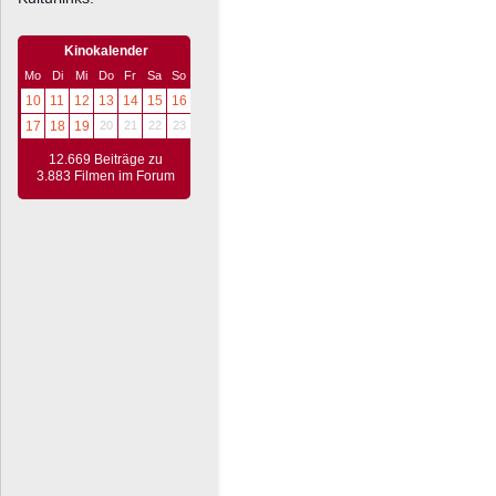
Kinokalender
Mo
Di
Mi
Do
Fr
Sa
So
10
11
12
13
14
15
16
17
18
19
20
21
22
23
12.669 Beiträge zu
3.883 Filmen im Forum