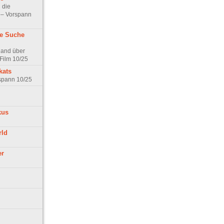
 die
t – Vorspann
ne Suche
land über
Film 10/25
kats
rspann 10/25
kus
rld
er