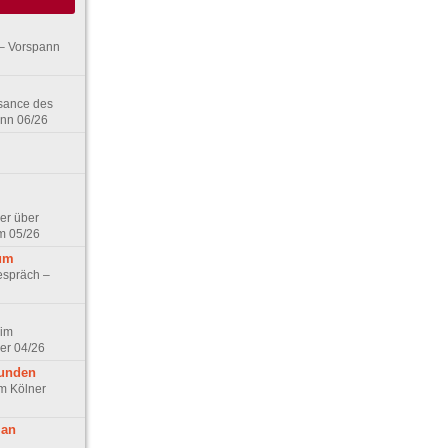
– Vorspann
ssance des
ann 06/26
er über
m 05/26
aum
espräch –
 im
er 04/26
eunden
im Kölner
 an