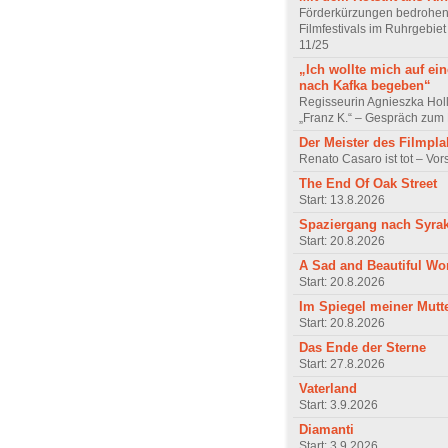
Förderkürzungen bedrohen
Filmfestivals im Ruhrgebie
11/25
„Ich wollte mich auf ei
nach Kafka begeben“
Regisseurin Agnieszka Hol
„Franz K.“ – Gespräch zum 
Der Meister des Filmpla
Renato Casaro ist tot – Vo
The End Of Oak Street
Start: 13.8.2026
Spaziergang nach Syra
Start: 20.8.2026
A Sad and Beautiful Wo
Start: 20.8.2026
Im Spiegel meiner Mutt
Start: 20.8.2026
Das Ende der Sterne
Start: 27.8.2026
Vaterland
Start: 3.9.2026
Diamanti
Start: 3.9.2026