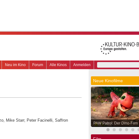
Neu im Kino
Forum
Alle Kinos
Anmelden
Neue Kinofilme
, Mike Starr, Peter Facinelli, Saffron
PAW Patrol: Der Dino-Film
Film.