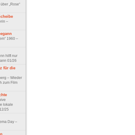
 über „Rose“
Scheibe
rin –
begann
tem“ 1960 –
n hilft nur
pann 01/26
 für die
berg – Wieder
ch zum Film
chte
hive
e lokale
12/25
nema Day –
no