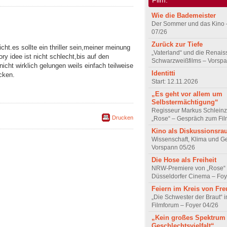
Wie die Bademeister
Der Sommer und das Kino 
07/26
Zurück zur Tiefe
cht.es sollte ein thriller sein,meiner meinung
„Vaterland“ und die Renai
ory idee ist nicht schlecht,bis auf den
Schwarzweißfilms – Vorsp
nicht wirklich gelungen weils einfach teilweise
Identitti
cken.
Start: 12.11.2026
„Es geht vor allem um
Selbstermächtigung“
Regisseur Markus Schleinz
Drucken
„Rose“ – Gespräch zum Fil
Kino als Diskussionsr
Wissenschaft, Klima und G
Vorspann 05/26
Die Hose als Freiheit
NRW-Premiere von „Rose“
Düsseldorfer Cinema – Foy
Feiern im Kreis von Fr
„Die Schwester der Braut“ 
Filmforum – Foyer 04/26
„Kein großes Spektrum
Geschlechtsvielfalt“