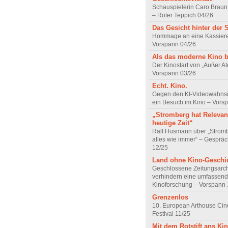
Schauspielerin Caro Braun
– Roter Teppich 04/26
Das Gesicht hinter der 
Hommage an eine Kassiere
Vorspann 04/26
Als das moderne Kino 
Der Kinostart von „Außer A
Vorspann 03/26
Echt. Kino.
Gegen den KI-Videowahnsin
ein Besuch im Kino – Vors
„Stromberg hat Relevanz
heutige Zeit“
Ralf Husmann über „Strom
alles wie immer“ – Gesprä
12/25
Land ohne Kino-Geschi
Geschlossene Zeitungsarc
verhindern eine umfassend
Kinoforschung – Vorspann 
Grenzenlos
10. European Arthouse Ci
Festival 11/25
Mit dem Rotstift ans Ki