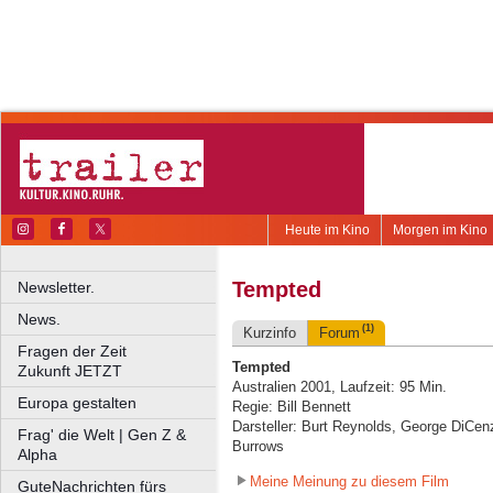
Heute im Kino
Morgen im Kino
Tempted
Newsletter.
News.
(1)
Kurzinfo
Forum
Fragen der Zeit
Tempted
Zukunft JETZT
Australien 2001, Laufzeit: 95 Min.
Europa gestalten
Regie: Bill Bennett
Darsteller: Burt Reynolds, George DiCenzo
Frag' die Welt | Gen Z &
Burrows
Alpha
Meine Meinung zu diesem Film
GuteNachrichten fürs