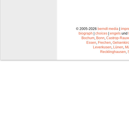
© 2005-2026
berndt media
|
impr
biograph
|
choices
|
engels
und
Bochum
,
Bonn
,
Castrop-Raux
Essen
,
Frechen
,
Gelsenkir
Leverkusen
,
Lünen
,
Mü
Recklinghausen
,