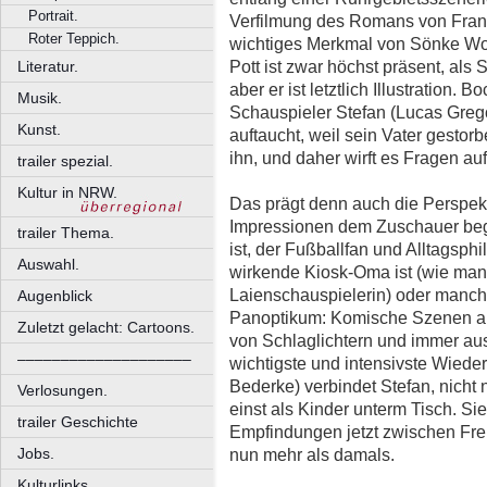
Portrait.
Verfilmung des Romans von Frank
Roter Teppich.
wichtiges Merkmal von Sönke Wo
Pott ist zwar höchst präsent, als
Literatur.
aber er ist letztlich Illustration
Musik.
Schauspieler Stefan (Lucas Greg
Kunst.
auftaucht, weil sein Vater gestorbe
ihn, und daher wirft es Fragen auf
trailer spezial.
Kultur in NRW.
Das prägt denn auch die Perspekt
Impressionen dem Zuschauer beg
trailer Thema.
ist, der Fußballfan und Alltagsph
Auswahl.
wirkende Kiosk-Oma ist (wie man h
Laienschauspielerin) oder manch
Augenblick
Panoptikum: Komische Szenen am
Zuletzt gelacht: Cartoons.
von Schlaglichtern und immer aus
––––––––––––––––––––
wichtigste und intensivste Wiede
Bederke) verbindet Stefan, nicht 
Verlosungen.
einst als Kinder unterm Tisch. Sie
trailer Geschichte
Empfindungen jetzt zwischen Fre
nun mehr als damals.
Jobs.
Kulturlinks.