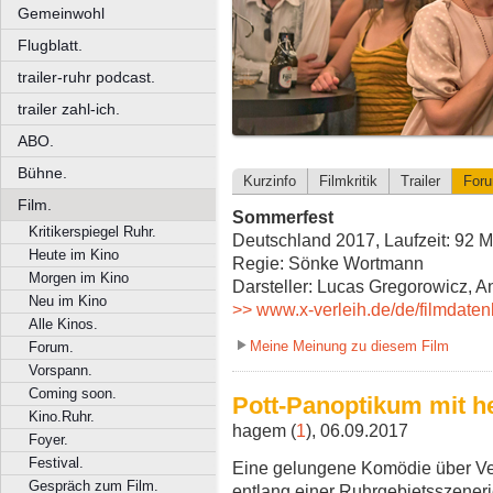
Gemeinwohl
Flugblatt.
trailer-ruhr podcast.
trailer zahl-ich.
ABO.
Bühne.
Kurzinfo
Filmkritik
Trailer
For
Film.
Sommerfest
Kritikerspiegel Ruhr.
Deutschland 2017, Laufzeit: 92 M
Heute im Kino
Regie: Sönke Wortmann
Morgen im Kino
Darsteller: Lucas Gregorowicz, 
Neu im Kino
>> www.x-verleih.de/de/filmda
Alle Kinos.
Meine Meinung zu diesem Film
Forum.
Vorspann.
Coming soon.
Pott-Panoptikum mit he
Kino.Ruhr.
hagem (
1
), 06.09.2017
Foyer.
Festival.
Eine gelungene Komödie über Verg
Gespräch zum Film.
entlang einer Ruhrgebietsszener