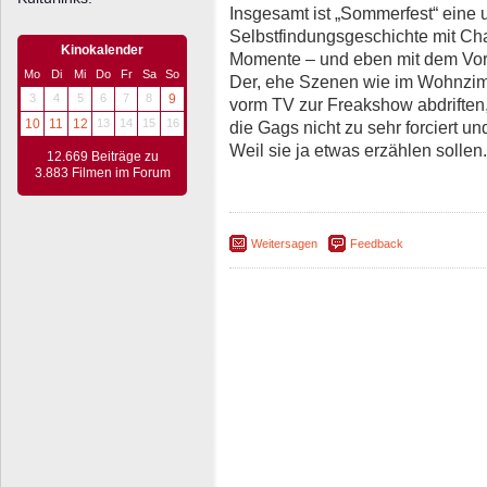
Insgesamt ist „Sommerfest“ eine 
Selbstfindungsgeschichte mit Cha
Kinokalender
Momente – und eben mit dem Vor
Mo
Di
Mi
Do
Fr
Sa
So
Der, ehe Szenen wie im Wohnzimm
3
4
5
6
7
8
9
vorm TV zur Freakshow abdriften
10
11
12
13
14
15
16
die Gags nicht zu sehr forciert un
Weil sie ja etwas erzählen sollen.
12.669 Beiträge zu
3.883 Filmen im Forum
Weitersagen
Feedback