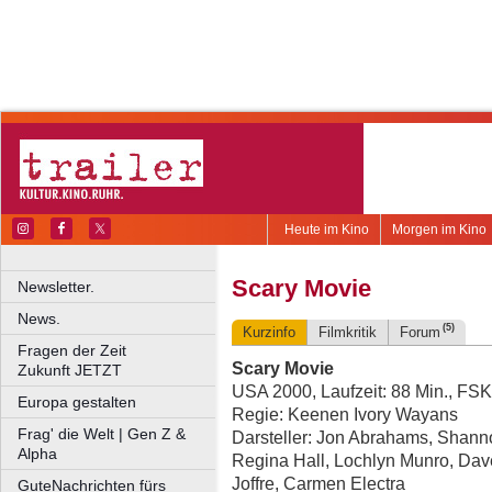
Heute im Kino
Morgen im Kino
Scary Movie
Newsletter.
News.
(5)
Kurzinfo
Filmkritik
Forum
Fragen der Zeit
Scary Movie
Zukunft JETZT
USA 2000, Laufzeit: 88 Min., FSK
Europa gestalten
Regie: Keenen Ivory Wayans
Frag' die Welt | Gen Z &
Darsteller: Jon Abrahams, Shanno
Alpha
Regina Hall, Lochlyn Munro, Da
Joffre, Carmen Electra
GuteNachrichten fürs