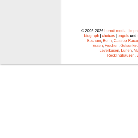
© 2005-2026
berndt media
|
impr
biograph
|
choices
|
engels
und
Bochum
,
Bonn
,
Castrop-Raux
Essen
,
Frechen
,
Gelsenkir
Leverkusen
,
Lünen
,
Mü
Recklinghausen
,