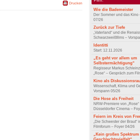
Drucken
Wie die Bademeister
Der Sommer und das Kino 
07/26
Zurück zur Tiefe
„Vaterland“ und die Renai
Schwarzweißfilms – Vorsp
Identitti
Start: 12.11.2026
„Es geht vor allem um
Selbstermächtigung“
Regisseur Markus Schleinz
„Rose“ – Gespräch zum Fil
Kino als Diskussionsr
Wissenschaft, Klima und G
Vorspann 05/26
Die Hose als Freiheit
NRW-Premiere von „Rose“
Düsseldorfer Cinema – Foy
Feiern im Kreis von Fr
„Die Schwester der Braut“ 
Filmforum – Foyer 04/26
„Kein großes Spektrum
Geschlechtsvielfalt“