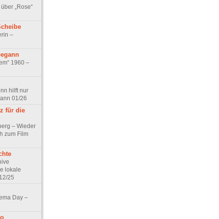
 über „Rose“
Scheibe
rin –
begann
tem“ 1960 –
n hilft nur
pann 01/26
 für die
berg – Wieder
ch zum Film
chte
hive
e lokale
12/25
nema Day –
no