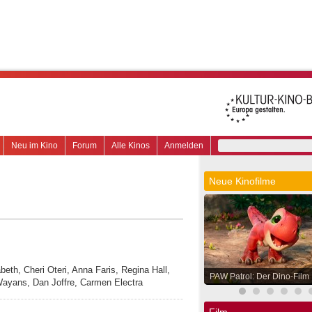
Neu im Kino
Forum
Alle Kinos
Anmelden
Neue Kinofilme
eth, Cheri Oteri, Anna Faris, Regina Hall,
PAW Patrol: Der Dino-Film
ayans, Dan Joffre, Carmen Electra
Film.