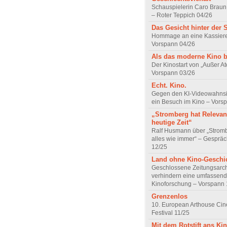
Schauspielerin Caro Braun
– Roter Teppich 04/26
Das Gesicht hinter der 
Hommage an eine Kassiere
Vorspann 04/26
Als das moderne Kino 
Der Kinostart von „Außer A
Vorspann 03/26
Echt. Kino.
Gegen den KI-Videowahnsin
ein Besuch im Kino – Vors
„Stromberg hat Relevanz
heutige Zeit“
Ralf Husmann über „Strom
alles wie immer“ – Gesprä
12/25
Land ohne Kino-Geschi
Geschlossene Zeitungsarc
verhindern eine umfassend
Kinoforschung – Vorspann 
Grenzenlos
10. European Arthouse Ci
Festival 11/25
Mit dem Rotstift ans Ki