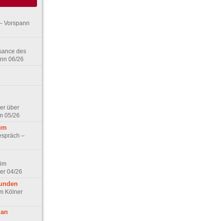
– Vorspann
ssance des
ann 06/26
er über
m 05/26
aum
espräch –
 im
er 04/26
eunden
im Kölner
 an