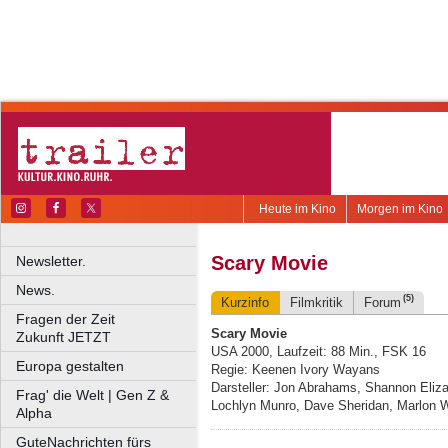
Heute im Kino
Morgen im Kino
Scary Movie
Newsletter.
News.
(5)
Kurzinfo
Filmkritik
Forum
Fragen der Zeit
Scary Movie
Zukunft JETZT
USA 2000, Laufzeit: 88 Min., FSK 16
Europa gestalten
Regie: Keenen Ivory Wayans
Darsteller: Jon Abrahams, Shannon Elizab
Frag' die Welt | Gen Z &
Lochlyn Munro, Dave Sheridan, Marlon W
Alpha
GuteNachrichten fürs