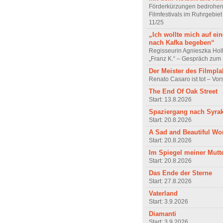
Förderkürzungen bedrohen
Filmfestivals im Ruhrgebie
11/25
„Ich wollte mich auf ei
nach Kafka begeben“
Regisseurin Agnieszka Hol
„Franz K.“ – Gespräch zum 
Der Meister des Filmpla
Renato Casaro ist tot – Vo
The End Of Oak Street
Start: 13.8.2026
Spaziergang nach Syra
Start: 20.8.2026
A Sad and Beautiful Wo
Start: 20.8.2026
Im Spiegel meiner Mutt
Start: 20.8.2026
Das Ende der Sterne
Start: 27.8.2026
Vaterland
Start: 3.9.2026
Diamanti
Start: 3.9.2026