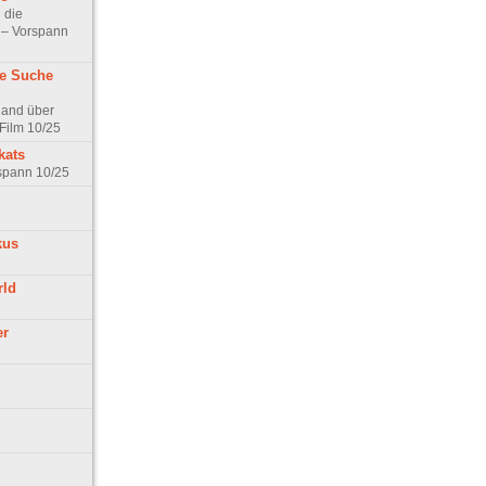
 die
t – Vorspann
ne Suche
land über
Film 10/25
kats
rspann 10/25
kus
rld
er