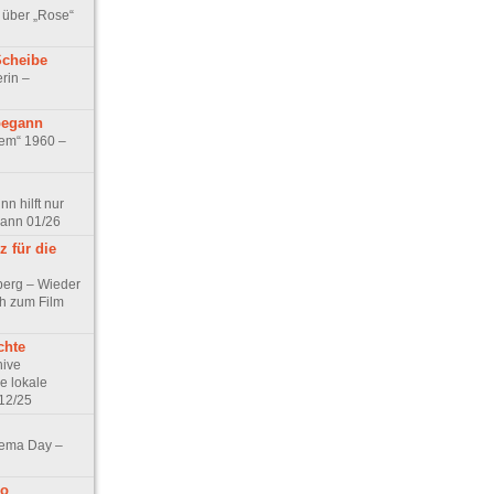
 über „Rose“
Scheibe
rin –
begann
tem“ 1960 –
n hilft nur
pann 01/26
 für die
berg – Wieder
ch zum Film
chte
hive
e lokale
12/25
nema Day –
no