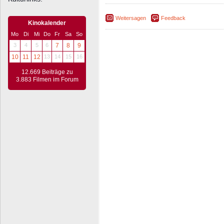
Weitersagen
Feedback
Kinokalender
Mo
Di
Mi
Do
Fr
Sa
So
3
4
5
6
7
8
9
10
11
12
13
14
15
16
12.669 Beiträge zu
3.883 Filmen im Forum