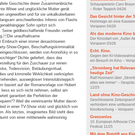
rallele Geschichte dreier Zusammenbrüche
Schauspielerin Caro Braun
te Witwe und unglückliche Mutter gerät
– Roter Teppich 04/26
nen ungewollten und für sie unkalkulierbaren
Das Gesicht hinter der 
n langsam anschwellendes Inferno von Flashs
Hommage an eine Kassiere
ogenabhängiger Sohn spritzt sich
Vorspann 04/26
 Seine geldbeschaffende Freundin verliert
Als das moderne Kino 
gung. Die unaufhaltsame
Der Kinostart von „Außer A
 Einbruch einer immer desaströseren
Vorspann 03/26
Party-Show-Orgien, Beschaffungskriminalität
Echt. Kino.
s eingeschlossen, werden von Aronofsky in so
Gegen den KI-Videowahnsin
sichtiger³ Dichte geliefert, dass das
ein Besuch im Kino – Vors
stellung für den Zuschauer zur reinen
„Stromberg hat Relevanz
ske, Todesvision, Betäubungsritual,
heutige Zeit“
dies und kriminelle Wirklichkeit verknüpfen
Ralf Husmann über „Strom
uziehenden, ausweglosen Intensitätsteppich
alles wie immer“ – Gesprä
lm basiert auf der Romanvorlage von Hubert
12/25
 liess es sich nicht nehmen, selbst am
Land ohne Kino-Geschi
ett garantiert die Perfektion der
Geschlossene Zeitungsarc
quiem³? Weil die vereinsamte Mutter davon
verhindern eine umfassend
leid in einer TV-Show stolz und glücklich von
Kinoforschung – Vorspann 
 Als letztes, imaginiertes Bild steht dies
Grenzenlos
äumt von einer mittlerweile wahnsinnig
10. European Arthouse Ci
Festival 11/25
Mit dem Rotstift ans Ki