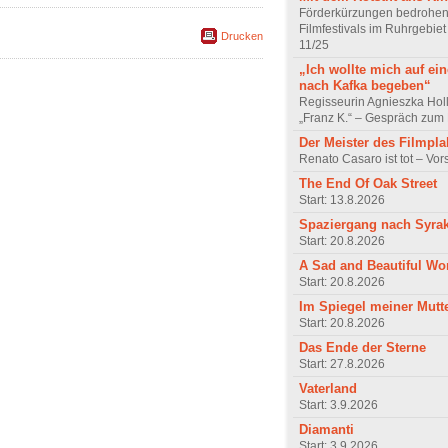
Förderkürzungen bedrohen
Filmfestivals im Ruhrgebie
Drucken
11/25
„Ich wollte mich auf ei
nach Kafka begeben“
Regisseurin Agnieszka Hol
„Franz K.“ – Gespräch zum 
Der Meister des Filmpla
Renato Casaro ist tot – Vo
The End Of Oak Street
Start: 13.8.2026
Spaziergang nach Syra
Start: 20.8.2026
A Sad and Beautiful Wo
Start: 20.8.2026
Im Spiegel meiner Mutt
Start: 20.8.2026
Das Ende der Sterne
Start: 27.8.2026
Vaterland
Start: 3.9.2026
Diamanti
Start: 3.9.2026