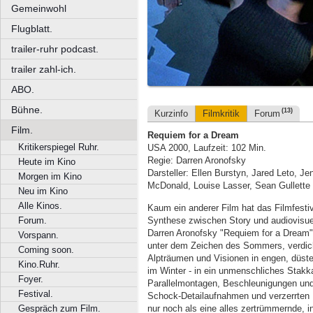
Gemeinwohl
Flugblatt.
trailer-ruhr podcast.
trailer zahl-ich.
ABO.
Bühne.
(13)
Kurzinfo
Filmkritik
Forum
Film.
Requiem for a Dream
Kritikerspiegel Ruhr.
USA 2000, Laufzeit: 102 Min.
Regie: Darren Aronofsky
Heute im Kino
Darsteller: Ellen Burstyn, Jared Leto, J
Morgen im Kino
McDonald, Louise Lasser, Sean Gullette
Neu im Kino
Alle Kinos.
Kaum ein anderer Film hat das Filmfestiv
Synthese zwischen Story und audiovisue
Forum.
Darren Aronofsky "Requiem for a Dream"
Vorspann.
unter dem Zeichen des Sommers, verdicht
Coming soon.
Alpträumen und Visionen in engen, düste
Kino.Ruhr.
im Winter - in ein unmenschliches Stakk
Foyer.
Parallelmontagen, Beschleunigungen u
Festival.
Schock-Detailaufnahmen und verzerrten 
nur noch als eine alles zertrümmernde, 
Gespräch zum Film.