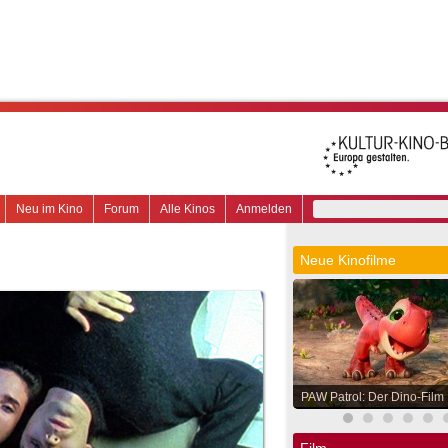
Neu im Kino
Forum
Alle Kinos
Anmelden
Neue Kinofilme
PAW Patrol: Der Dino-Film
Film.