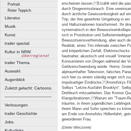
erscheinen lassen. Erzählt wird die pa
Portrait.
durch Drogenmissbrauch. Eine vereinsam
Roter Teppich.
durch ärztliche Gewissenlosigkeit auf ei
Literatur.
Trip, der ihre gewohnte Umgebung in ei
und Halluzinationen transformiert. Ihr dr
Musik.
systematisch in den Bewusstseinkollaps.
Kunst.
sich in Prostitution und Selbsterniedri
Bewusstseinsverfremdung, aber auch der
trailer spezial.
Realität, eines Trio infernale zwischen 
und körperlichen Zerfall, Elektroschock
Kultur in NRW.
hautnaher, akustisch und visuell “innenan
Konsumieren von Drogen während der Vor
trailer Thema.
Geldverschwendung würde. Horror, Grote
Auswahl.
alptraumhafter Television, falsches Para
sich hier zu einem ständig enger sich z
Augenblick
impulsartiger Eindrücke. Aronofskys Fi
Selbys "Letzte Ausfahrt Brooklyn". Selby
Zuletzt gelacht: Cartoons.
Drehbuch mitzuarbeiten. Das Kronos Quart
––––––––––––––––––––
Klangvibrationen. Warum ein “Traum-Re
träumte, in ihrem jugendlichen Lieblingsk
Verlosungen.
ihrem Mann und Sohn sprechen zu können.
trailer Geschichte
am Ende von Aronofsks Höllenfahrt, getr
gewordenen Frau.
Jobs.
(Dieter Wieczorek)
Kulturlinks.