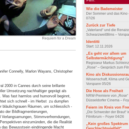
Wie die Bademeister
Der Sommer und das Kino 
07/26
Zurück zur Tiefe
„Vaterland“ und die Renai
Schwarzweißfilms – Vorsp
Requiem for a Dream
Identitti
Start: 12.11.2026
„Es geht vor allem um
Selbstermächtigung“
Regisseur Markus Schleinz
„Rose“ – Gespräch zum Fil
ennifer Connelly, Marlon Wayans, Christopher
Kino als Diskussionsr
Wissenschaft, Klima und G
Vorspann 05/26
al 2000 in Cannes durch seine brillante
ller Umsetzung nachhaltiger geprägt als
Die Hose als Freiheit
NRW-Premiere von „Rose“
. Was fast harmlos und humorvoll beginnt,
Düsseldorfer Cinema – Foy
et sich schnell - im Herbst ­ zu dumpfen
r bläulichgrauen Räumen, um schliesslich ­
Feiern im Kreis von Fr
ato der Bildfragmentierungen,
„Die Schwester der Braut“ 
nd Verlangsamungen, Stimmverfremdungen,
Filmforum – Foyer 04/26
Perspektiven einzumünden, die die Realität
„Kein großes Spektrum
in das Bewusstsein eindringende Macht
Geschlechtsvielfalt“