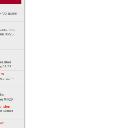
– Vorspann
ssance des
ann 06/26
er über
m 05/26
aum
espräch –
 im
er 04/26
eunden
im Kölner
 an