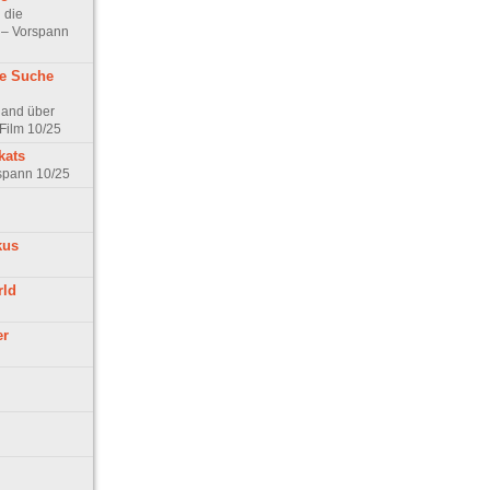
 die
t – Vorspann
ne Suche
land über
Film 10/25
kats
rspann 10/25
kus
rld
er