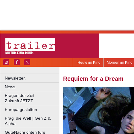
Heute im Kino
Morgen im Kino
Requiem for a Dream
Newsletter.
News.
Fragen der Zeit
Zukunft JETZT
Europa gestalten
Frag' die Welt | Gen Z &
Alpha
GuteNachrichten fürs