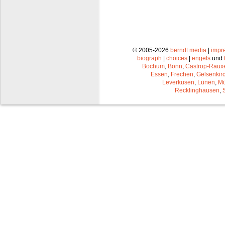
© 2005-2026
berndt media
|
impr
biograph
|
choices
|
engels
und
Bochum
,
Bonn
,
Castrop-Raux
Essen
,
Frechen
,
Gelsenkir
Leverkusen
,
Lünen
,
Mü
Recklinghausen
,