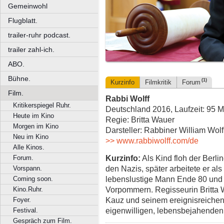
Gemeinwohl
Flugblatt.
trailer-ruhr podcast.
trailer zahl-ich.
ABO.
Bühne.
(1)
Kurzinfo
Filmkritik
Forum
Film.
Rabbi Wolff
Kritikerspiegel Ruhr.
Deutschland 2016, Laufzeit: 95 M
Heute im Kino
Regie: Britta Wauer
Morgen im Kino
Darsteller: Rabbiner William Wolf
Neu im Kino
>> www.rabbiwolff.com/de
Alle Kinos.
Kurzinfo:
Als Kind floh der Berlin
Forum.
den Nazis, später arbeitete er als 
Vorspann.
lebenslustige Mann Ende 80 und
Coming soon.
Vorpommern. Regisseurin Britta 
Kino.Ruhr.
Kauz und seinem ereignisreichen 
Foyer.
eigenwilligen, lebensbejahende
Festival.
Gespräch zum Film.