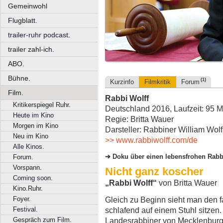
Gemeinwohl
Flugblatt.
trailer-ruhr podcast.
trailer zahl-ich.
ABO.
Bühne.
(1)
Kurzinfo
Filmkritik
Forum
Film.
Rabbi Wolff
Kritikerspiegel Ruhr.
Deutschland 2016, Laufzeit: 95 M
Heute im Kino
Regie: Britta Wauer
Morgen im Kino
Darsteller: Rabbiner William Wolf
Neu im Kino
>> www.rabbiwolff.com/de
Alle Kinos.
Doku über einen lebensfrohen Rabb
Forum.
Vorspann.
Nicht ganz koscher
Coming soon.
„Rabbi Wolff“
von Britta Wauer
Kino.Ruhr.
Foyer.
Gleich zu Beginn sieht man den fa
Festival.
schlafend auf einem Stuhl sitzen.
Gespräch zum Film.
Landesrabbiner von Mecklenburg