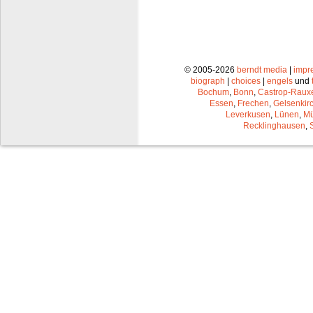
© 2005-2026
berndt media
|
impr
biograph
|
choices
|
engels
und
Bochum
,
Bonn
,
Castrop-Raux
Essen
,
Frechen
,
Gelsenkir
Leverkusen
,
Lünen
,
Mü
Recklinghausen
,