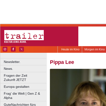
Heute im Kino
Morgen im Kino
Pippa Lee
Newsletter.
News.
Fragen der Zeit
Zukunft JETZT
Europa gestalten
Frag' die Welt | Gen Z &
Alpha
GuteNachrichten fürs