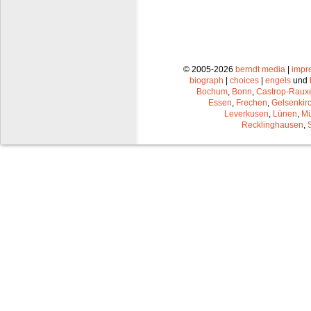
© 2005-2026
berndt media
|
impr
biograph
|
choices
|
engels
und
Bochum
,
Bonn
,
Castrop-Raux
Essen
,
Frechen
,
Gelsenkir
Leverkusen
,
Lünen
,
Mü
Recklinghausen
,