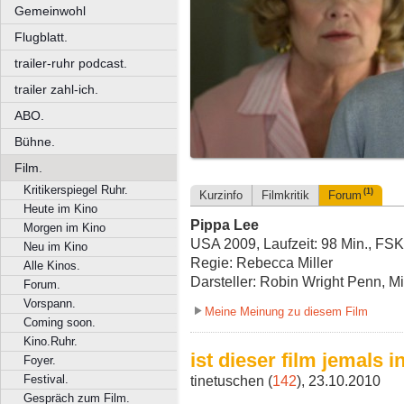
Gemeinwohl
Flugblatt.
trailer-ruhr podcast.
trailer zahl-ich.
ABO.
Bühne.
Film.
Kritikerspiegel Ruhr.
(1)
Kurzinfo
Filmkritik
Forum
Heute im Kino
Pippa Lee
Morgen im Kino
USA 2009, Laufzeit: 98 Min., FSK
Neu im Kino
Regie: Rebecca Miller
Alle Kinos.
Darsteller: Robin Wright Penn, Mi
Forum.
Vorspann.
Meine Meinung zu diesem Film
Coming soon.
Kino.Ruhr.
ist dieser film jemals 
Foyer.
tinetuschen (
142
), 23.10.2010
Festival.
Gespräch zum Film.