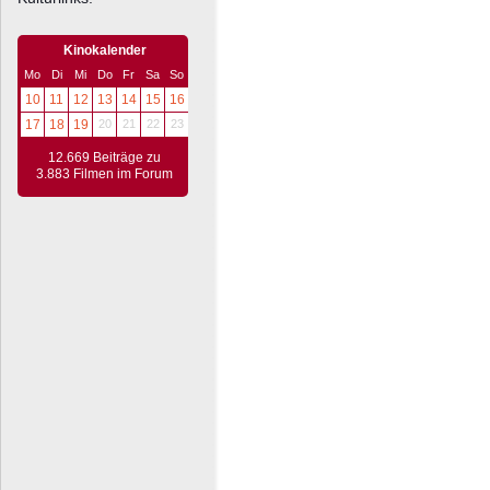
Kinokalender
Mo
Di
Mi
Do
Fr
Sa
So
10
11
12
13
14
15
16
17
18
19
20
21
22
23
12.669 Beiträge zu
3.883 Filmen im Forum