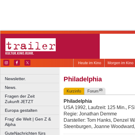
Heute im Kino
Morgen im Kino
Philadelphia
Newsletter.
News.
(2)
Kurzinfo
Forum
Fragen der Zeit
Philadelphia
Zukunft JETZT
USA 1992, Laufzeit: 125 Min., F
Europa gestalten
Regie: Jonathan Demme
Frag' die Welt | Gen Z &
Darsteller: Tom Hanks, Denzel Wa
Alpha
Steenburgen, Joanne Woodward,
GuteNachrichten fürs