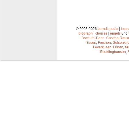
© 2005-2026
berndt media
|
impr
biograph
|
choices
|
engels
und
Bochum
,
Bonn
,
Castrop-Raux
Essen
,
Frechen
,
Gelsenkir
Leverkusen
,
Lünen
,
Mü
Recklinghausen
,