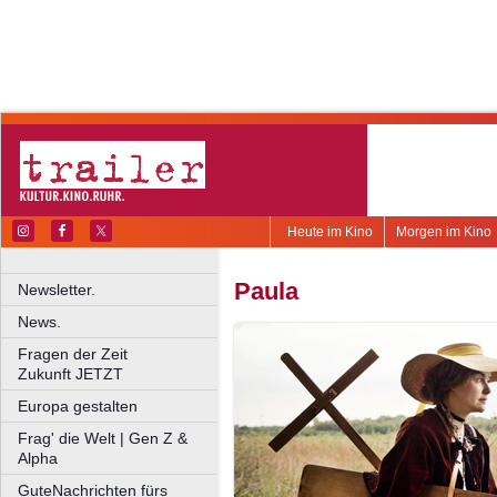
Heute im Kino
Morgen im Kino
Paula
Newsletter.
News.
Fragen der Zeit
Zukunft JETZT
Europa gestalten
Frag' die Welt | Gen Z &
Alpha
GuteNachrichten fürs