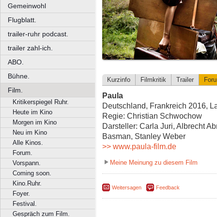
Gemeinwohl
Flugblatt.
trailer-ruhr podcast.
trailer zahl-ich.
ABO.
Bühne.
Kurzinfo
Filmkritik
Trailer
For
Film.
Paula
Kritikerspiegel Ruhr.
Deutschland, Frankreich 2016, La
Heute im Kino
Regie: Christian Schwochow
Morgen im Kino
Darsteller: Carla Juri, Albrecht
Neu im Kino
Basman, Stanley Weber
Alle Kinos.
>> www.paula-film.de
Forum.
Meine Meinung zu diesem Film
Vorspann.
Coming soon.
Kino.Ruhr.
Weitersagen
Feedback
Foyer.
Festival.
Gespräch zum Film.