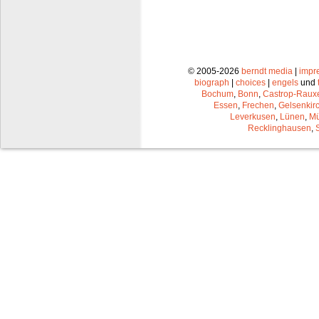
© 2005-2026
berndt media
|
impr
biograph
|
choices
|
engels
und
Bochum
,
Bonn
,
Castrop-Raux
Essen
,
Frechen
,
Gelsenkir
Leverkusen
,
Lünen
,
Mü
Recklinghausen
,