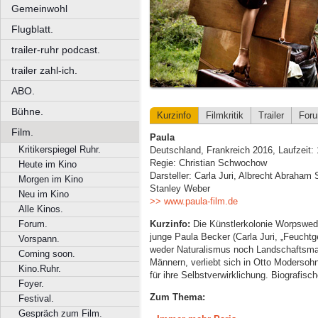
Gemeinwohl
Flugblatt.
trailer-ruhr podcast.
trailer zahl-ich.
ABO.
Bühne.
Kurzinfo
Filmkritik
Trailer
For
Film.
Paula
Kritikerspiegel Ruhr.
Deutschland, Frankreich 2016, Laufzeit:
Regie: Christian Schwochow
Heute im Kino
Darsteller: Carla Juri, Albrecht Abraha
Morgen im Kino
Stanley Weber
Neu im Kino
>> www.paula-film.de
Alle Kinos.
Kurzinfo:
Die Künstlerkolonie Worpswed
Forum.
junge Paula Becker (Carla Juri, „Feuchtge
Vorspann.
weder Naturalismus noch Landschaftsmaler
Coming soon.
Männern, verliebt sich in Otto Modersoh
Kino.Ruhr.
für ihre Selbstverwirklichung. Biografis
Foyer.
Zum Thema:
Festival.
Gespräch zum Film.