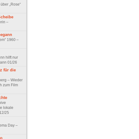
 über „Rose“
Scheibe
rin –
begann
tem“ 1960 –
n hilft nur
pann 01/26
 für die
berg – Wieder
ch zum Film
chte
hive
e lokale
12/25
nema Day –
no