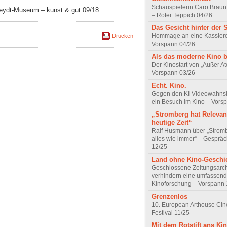
Schauspielerin Caro Braun
eydt-Museum – kunst & gut 09/18
– Roter Teppich 04/26
Das Gesicht hinter der 
Hommage an eine Kassiere
Drucken
Vorspann 04/26
Als das moderne Kino 
Der Kinostart von „Außer A
Vorspann 03/26
Echt. Kino.
Gegen den KI-Videowahnsin
ein Besuch im Kino – Vors
„Stromberg hat Relevanz
heutige Zeit“
Ralf Husmann über „Strom
alles wie immer“ – Gesprä
12/25
Land ohne Kino-Geschi
Geschlossene Zeitungsarc
verhindern eine umfassend
Kinoforschung – Vorspann 
Grenzenlos
10. European Arthouse Ci
Festival 11/25
Mit dem Rotstift ans Ki