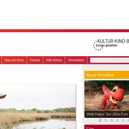
Neu im Kino
Forum
Alle Kinos
Anmelden
Neue Kinofilme
PAW Patrol: Der Dino-Film
Film.