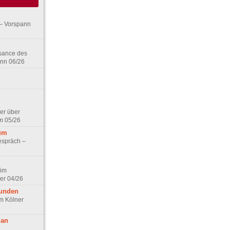
– Vorspann
ssance des
ann 06/26
er über
m 05/26
aum
espräch –
 im
er 04/26
eunden
im Kölner
 an