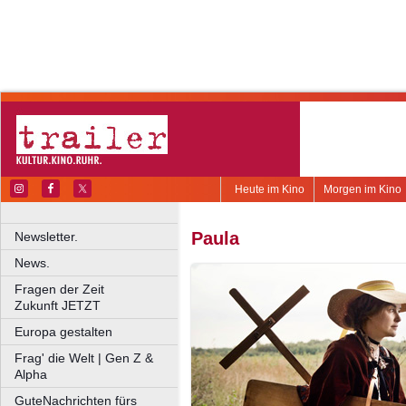
Heute im Kino
Morgen im Kino
Paula
Newsletter.
News.
Fragen der Zeit
Zukunft JETZT
Europa gestalten
Frag' die Welt | Gen Z &
Alpha
GuteNachrichten fürs