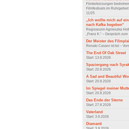
Förderkürzungen bedrohen
Filmfestivals im Ruhrgebie
11/25
„Ich wollte mich auf ei
nach Kafka begeben“
Regisseurin Agnieszka Hol
„Franz K.“ – Gespräch zum 
Der Meister des Filmpla
Renato Casaro ist tot – Vo
The End Of Oak Street
Start: 13.8.2026
Spaziergang nach Syra
Start: 20.8.2026
A Sad and Beautiful Wo
Start: 20.8.2026
Im Spiegel meiner Mutt
Start: 20.8.2026
Das Ende der Sterne
Start: 27.8.2026
Vaterland
Start: 3.9.2026
Diamanti
Start: 3.9.2026