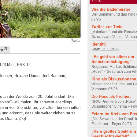
Wie die Bademeister
Der Sommer und das Kino 
07/26
Zurück zur Tiefe
„Vaterland“ und die Renai
Schwarzweißfilms – Vorsp
Paula
Identitti
(0)
Start: 12.11.2026
um
„Es geht vor allem um
Selbstermächtigung“
 123 Min., FSK 12
Regisseur Markus Schleinz
„Rose“ – Gespräch zum Fil
m Schuch, Roxane Duran, Joel Basman,
Kino als Diskussionsr
Wissenschaft, Klima und G
Vorspann 05/26
e an der Wende zum 20. Jahrhundert: Die
Die Hose als Freiheit
NRW-Premiere von „Rose“
biete“) will malen. Ihr schwebt allerdings
Düsseldorfer Cinema – Foy
ei vor. Sie eckt an, vor allem bei den eitlen
n und erkennt, dass sie weiter ziehen muss
Feiern im Kreis von Fr
ches Drama.
(he)
„Die Schwester der Braut“ 
Filmforum – Foyer 04/26
„Kein großes Spektrum
Geschlechtsvielfalt“