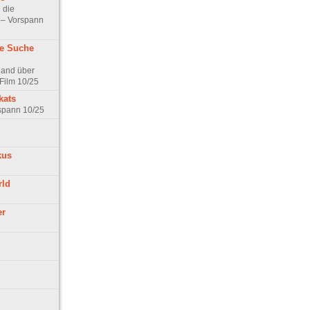
 die
t – Vorspann
ne Suche
land über
Film 10/25
kats
rspann 10/25
kus
rld
er