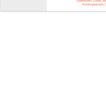
Leverkusen
,
Lünen
,
Mü
Recklinghausen
,