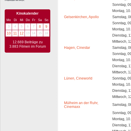
Sonntag, 0
Montag, 10
Kinokalender
Gelsenkirchen, Apollo
Samstag, 0
Mo
Di
Mi
Do
Fr
Sa
So
Sonntag, 0
3
4
5
6
7
8
9
Montag, 10
10
11
12
13
14
15
16
Dienstag, 1
Mittwoch, 1
12.669 Beiträge zu
3.883 Filmen im Forum
Hagen, Cinestar
Samstag, 0
Sonntag, 0
Montag, 10
Dienstag, 1
Mittwoch, 1
Lünen, Cineworld
Sonntag, 0
Montag, 10
Dienstag, 1
Mittwoch, 1
Mülheim an der Ruhr,
Samstag, 0
Cinemaxx
Sonntag, 0
Montag, 10
Dienstag, 1