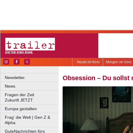
Heute im Kino
Morgen im Kino
Obsession – Du sollst 
Newsletter.
News.
Fragen der Zeit
Zukunft JETZT
Europa gestalten
Frag' die Welt | Gen Z &
Alpha
GuteNachrichten fürs