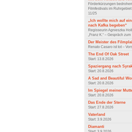
Förderkürzungen bedrohen
Filmfestivals im Ruhrgebie
11/25
„Ich wollte mich auf ei
nach Kafka begeben“
Regisseurin Agnieszka Hol
„Franz K.“ – Gespräch zum 
Der Meister des Filmpla
Renato Casaro ist tot – Vo
The End Of Oak Street
Start: 13.8.2026
Spaziergang nach Syra
Start: 20.8.2026
A Sad and Beautiful Wo
Start: 20.8.2026
Im Spiegel meiner Mutt
Start: 20.8.2026
Das Ende der Sterne
Start: 27.8.2026
Vaterland
Start: 3.9.2026
Diamanti
Start: 3.9.2026