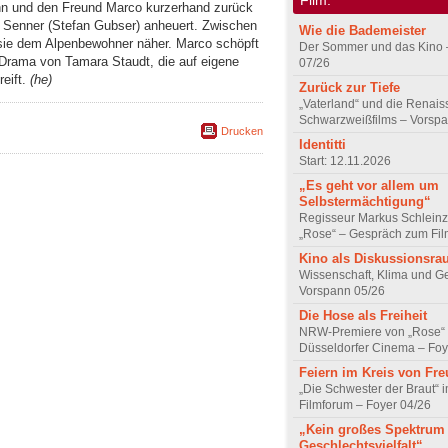
ohn und den Freund Marco kurzerhand zurück
m Senner (Stefan Gubser) anheuert. Zwischen
Wie die Bademeister
e dem Alpenbewohner näher. Marco schöpft
Der Sommer und das Kino 
 Drama von Tamara Staudt, die auf eigene
07/26
reift.
(he)
Zurück zur Tiefe
„Vaterland“ und die Renai
Schwarzweißfilms – Vorsp
Drucken
Identitti
Start: 12.11.2026
„Es geht vor allem um
Selbstermächtigung“
Regisseur Markus Schleinz
„Rose“ – Gespräch zum Fil
Kino als Diskussionsr
Wissenschaft, Klima und G
Vorspann 05/26
Die Hose als Freiheit
NRW-Premiere von „Rose“
Düsseldorfer Cinema – Foy
Feiern im Kreis von Fr
„Die Schwester der Braut“ 
Filmforum – Foyer 04/26
„Kein großes Spektrum
Geschlechtsvielfalt“