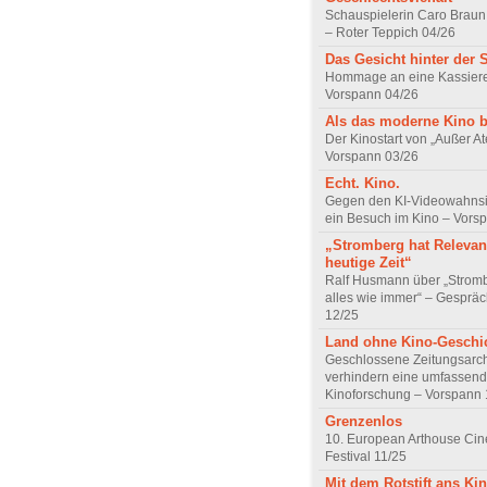
Schauspielerin Caro Braun
– Roter Teppich 04/26
Das Gesicht hinter der 
Hommage an eine Kassiere
Vorspann 04/26
Als das moderne Kino 
Der Kinostart von „Außer A
Vorspann 03/26
Echt. Kino.
Gegen den KI-Videowahnsin
ein Besuch im Kino – Vors
„Stromberg hat Relevanz
heutige Zeit“
Ralf Husmann über „Strom
alles wie immer“ – Gesprä
12/25
Land ohne Kino-Geschi
Geschlossene Zeitungsarc
verhindern eine umfassend
Kinoforschung – Vorspann 
Grenzenlos
10. European Arthouse Ci
Festival 11/25
Mit dem Rotstift ans Ki