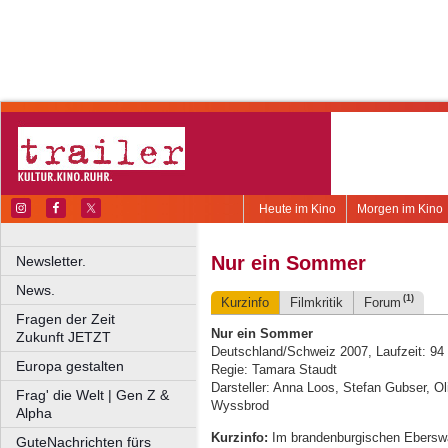
Heute im Kino
Morgen im Kino
Nur ein Sommer
Newsletter.
News.
(1)
Kurzinfo
Filmkritik
Forum
Fragen der Zeit
Nur ein Sommer
Zukunft JETZT
Deutschland/Schweiz 2007, Laufzeit: 94
Europa gestalten
Regie: Tamara Staudt
Darsteller: Anna Loos, Stefan Gubser, Ol
Frag' die Welt | Gen Z &
Wyssbrod
Alpha
Kurzinfo:
Im brandenburgischen Eberswal
GuteNachrichten fürs