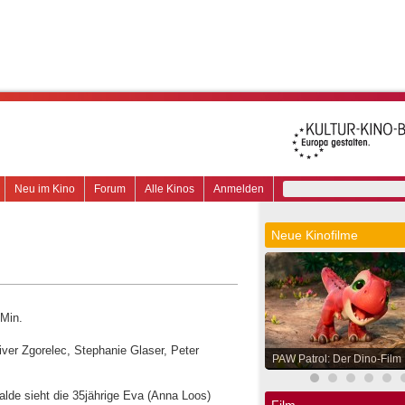
Neu im Kino
Forum
Alle Kinos
Anmelden
Neue Kinofilme
 Min.
iver Zgorelec, Stephanie Glaser, Peter
PAW Patrol: Der Dino-Film
de sieht die 35jährige Eva (Anna Loos)
Film.