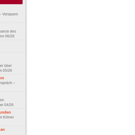
– Vorspann
ssance des
ann 06/26
er über
m 05/26
aum
espräch –
 im
er 04/26
eunden
im Kölner
 an