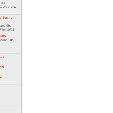
 die
t – Vorspann
ne Suche
land über
Film 10/25
kats
rspann 10/25
kus
rld
er