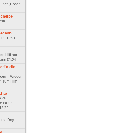
 über „Rose“
Scheibe
rin –
begann
tem“ 1960 –
n hilft nur
pann 01/26
 für die
berg – Wieder
ch zum Film
chte
hive
e lokale
12/25
nema Day –
no