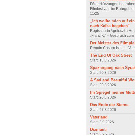
Förderkürzungen bedrohen
Filmfestivals im Ruhrgebie
11/25
„Ich wollte mich auf ei
nach Kafka begeben“
Regisseurin Agnieszka Hol
„Franz K.“ – Gespräch zum 
Der Meister des Filmpla
Renato Casaro ist tot – Vo
The End Of Oak Street
Start: 13.8.2026
Spaziergang nach Syra
Start: 20.8.2026
A Sad and Beautiful Wo
Start: 20.8.2026
Im Spiegel meiner Mutt
Start: 20.8.2026
Das Ende der Sterne
Start: 27.8.2026
Vaterland
Start: 3.9.2026
Diamanti
Start: 3.9.2026