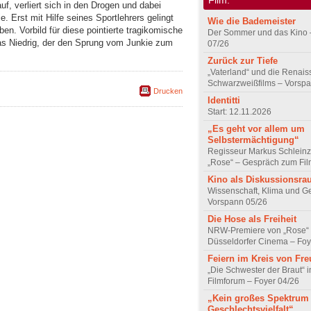
f, verliert sich in den Drogen und dabei
. Erst mit Hilfe seines Sportlehrers gelingt
Wie die Bademeister
n. Vorbild für diese pointierte tragikomische
Der Sommer und das Kino 
as Niedrig, der den Sprung vom Junkie zum
07/26
Zurück zur Tiefe
„Vaterland“ und die Renai
Schwarzweißfilms – Vorsp
Drucken
Identitti
Start: 12.11.2026
„Es geht vor allem um
Selbstermächtigung“
Regisseur Markus Schleinz
„Rose“ – Gespräch zum Fil
Kino als Diskussionsr
Wissenschaft, Klima und G
Vorspann 05/26
Die Hose als Freiheit
NRW-Premiere von „Rose“
Düsseldorfer Cinema – Foy
Feiern im Kreis von Fr
„Die Schwester der Braut“ 
Filmforum – Foyer 04/26
„Kein großes Spektrum
Geschlechtsvielfalt“