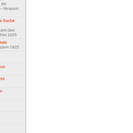
 die
t – Vorspann
ne Suche
land über
Film 10/25
kats
rspann 10/25
kus
rld
er