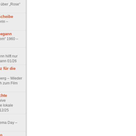
 über „Rose“
Scheibe
rin –
begann
tem“ 1960 –
n hilft nur
pann 01/26
 für die
berg – Wieder
ch zum Film
chte
hive
e lokale
12/25
nema Day –
no