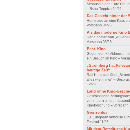
Schauspielerin Caro Braun
– Roter Teppich 04/26
Das Gesicht hinter der 
Hommage an eine Kassiere
Vorspann 04/26
Als das moderne Kino 
Der Kinostart von „Außer A
Vorspann 03/26
Echt. Kino.
Gegen den KI-Videowahnsin
ein Besuch im Kino – Vors
„Stromberg hat Relevanz
heutige Zeit“
Ralf Husmann über „Strom
alles wie immer“ – Gesprä
12/25
Land ohne Kino-Geschi
Geschlossene Zeitungsarc
verhindern eine umfassend
Kinoforschung – Vorspann 
Grenzenlos
10. European Arthouse Ci
Festival 11/25
Mit dem Rotstift ans Ki