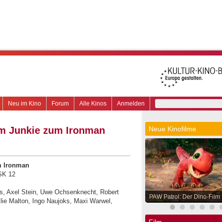
Neu im Kino
Forum
Alle Kinos
Anmelden
om Junkie zum Ironman
Neue Kinofilme
m Ironman
FSK 12
rs, Axel Stein, Uwe Ochsenknecht, Robert
PAW Patrol: Der Dino-Film
lie Malton, Ingo Naujoks, Maxi Warwel,
Film.