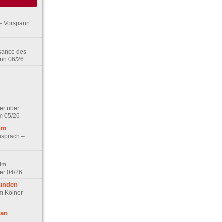
– Vorspann
ssance des
ann 06/26
er über
m 05/26
aum
espräch –
 im
er 04/26
eunden
im Kölner
 an