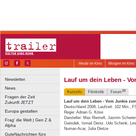
Heute im Kino
Morgen im Kino
Lauf um dein Leben - V
Newsletter.
News.
(2)
Kurzinfo
Filmkritik
Forum
Fragen der Zeit
Lauf um dein Leben - Vom Junkie zu
Zukunft JETZT
Deutschland 2008, Laufzeit: 102 Min., 
Europa gestalten
Regie: Adnan G. Köse
Darsteller: Max Riemelt, Jasmin Schwie
Frag' die Welt | Gen Z &
Gwisdek, Ismail Deniz, Udo Schenk, Les
Alpha
Numan Acar, Julia Dietze
GuteNachrichten fürs