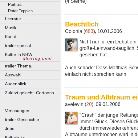
(4 Sterne)
Portrait.
Roter Teppich.
Literatur.
Beachtlich
Musik.
Colonia (
683
), 10.01.2006
Kunst.
Nicht nur für ein Debut ei
trailer spezial.
große-Leinwand-tauglich. 
gesehen hat.
Kultur in NRW.
trailer Thema.
Auch schade: Dass Matthias Schwe
einfach nicht sprechen kann.
Auswahl.
Augenblick
Zuletzt gelacht: Cartoons.
Traum und Albtraum ei
––––––––––––––––––––
avelevin (
20
), 09.01.2006
Verlosungen.
"Crash" der junge Rettungs
trailer Geschichte
immer Glück. Dieses Glück
durch immerwiederkehren
Jobs.
Albträume unterbrochen wird in d
Kulturlinks.