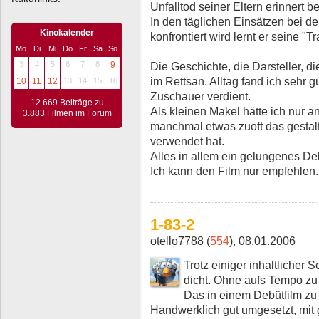
Unfalltod seiner Eltern erinnert b
In den täglichen Einsätzen bei d
Kinokalender
konfrontiert wird lernt er seine "T
Mo
Di
Mi
Do
Fr
Sa
So
Die Geschichte, die Darsteller, d
3
4
5
6
7
8
9
im Rettsan. Alltag fand ich sehr 
10
11
12
13
14
15
16
Zuschauer verdient.
12.669 Beiträge zu
Als kleinen Makel hätte ich nur
3.883 Filmen im Forum
manchmal etwas zuoft das gestal
verwendet hat.
Alles in allem ein gelungenes De
Ich kann den Film nur empfehlen.
1-83-2
otello7788 (
554
), 08.01.2006
Trotz einiger inhaltlicher
dicht. Ohne aufs Tempo zu 
Das in einem Debütfilm zu s
Handwerklich gut umgesetzt, mit 