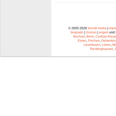
© 2005-2026
berndt media
|
impr
biograph
|
choices
|
engels
und
Bochum
,
Bonn
,
Castrop-Raux
Essen
,
Frechen
,
Gelsenkir
Leverkusen
,
Lünen
,
Mü
Recklinghausen
,