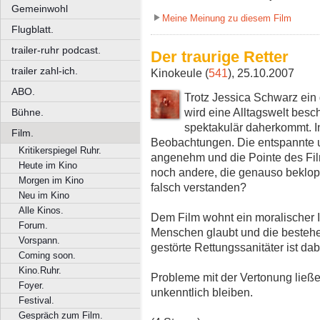
Gemeinwohl
Meine Meinung zu diesem Film
Flugblatt.
trailer-ruhr podcast.
Der traurige Retter
trailer zahl-ich.
Kinokeule (
541
), 25.10.2007
ABO.
Trotz Jessica Schwarz ein
wird eine Alltagswelt besch
Bühne.
spektakulär daherkommt. In
Film.
Beobachtungen. Die entspannte 
Kritikerspiegel Ruhr.
angenehm und die Pointe des Fil
Heute im Kino
noch andere, die genauso beklopp
Morgen im Kino
falsch verstanden?
Neu im Kino
Alle Kinos.
Dem Film wohnt ein moralischer I
Forum.
Menschen glaubt und die bestehen
Vorspann.
gestörte Rettungssanitäter ist dab
Coming soon.
Kino.Ruhr.
Probleme mit der Vertonung ließe
Foyer.
unkenntlich bleiben.
Festival.
Gespräch zum Film.