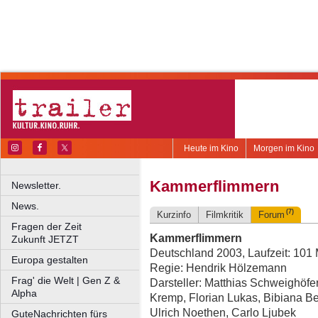
Heute im Kino
Morgen im Kino
Kammerflimmern
Newsletter.
News.
(7)
Kurzinfo
Filmkritik
Forum
Fragen der Zeit
Kammerflimmern
Zukunft JETZT
Deutschland 2003, Laufzeit: 101 
Europa gestalten
Regie: Hendrik Hölzemann
Frag' die Welt | Gen Z &
Darsteller: Matthias Schweighöfe
Alpha
Kremp, Florian Lukas, Bibiana Be
Ulrich Noethen, Carlo Ljubek
GuteNachrichten fürs