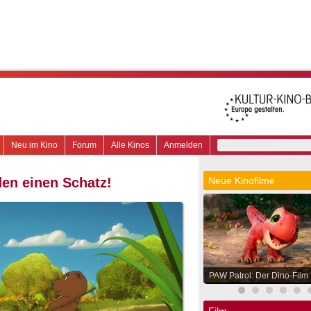
Neu im Kino
Forum
Alle Kinos
Anmelden
en einen Schatz!
Neue Kinofilme
PAW Patrol: Der Dino-Film
Film.