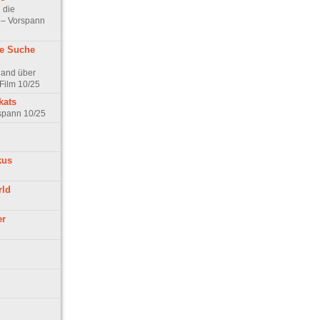
 die
t – Vorspann
ne Suche
land über
Film 10/25
kats
rspann 10/25
kus
rld
er