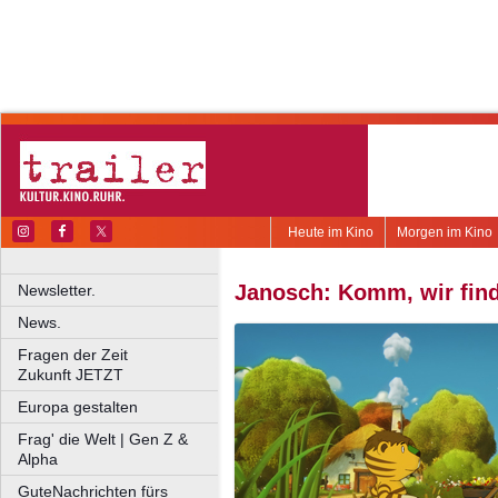
Heute im Kino
Morgen im Kino
Janosch: Komm, wir find
Newsletter.
News.
Fragen der Zeit
Zukunft JETZT
Europa gestalten
Frag' die Welt | Gen Z &
Alpha
GuteNachrichten fürs