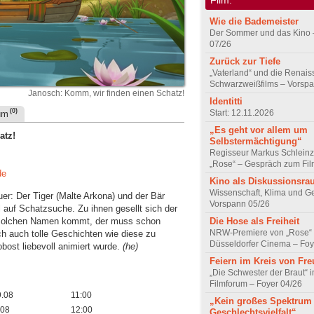
Wie die Bademeister
Der Sommer und das Kino 
07/26
Zurück zur Tiefe
„Vaterland“ und die Renai
Schwarzweißfilms – Vorsp
Janosch: Komm, wir finden einen Schatz!
Identitti
(0)
Start: 12.11.2026
um
„Es geht vor allem um
atz!
Selbstermächtigung“
Regisseur Markus Schleinz
„Rose“ – Gespräch zum Fil
de
Kino als Diskussionsr
Wissenschaft, Klima und G
er: Der Tiger (Malte Arkona) und der Bär
Vorspann 05/26
auf Schatzsuche. Zu ihnen gesellt sich der
solchen Namen kommt, der muss schon
Die Hose als Freiheit
NRW-Premiere von „Rose“
h auch tolle Geschichten wie diese zu
Düsseldorfer Cinema – Foy
obost liebevoll animiert wurde.
(he)
Feiern im Kreis von Fr
„Die Schwester der Braut“ 
Filmforum – Foyer 04/26
9.08
11:00
„Kein großes Spektrum
.08
12:00
Geschlechtsvielfalt“