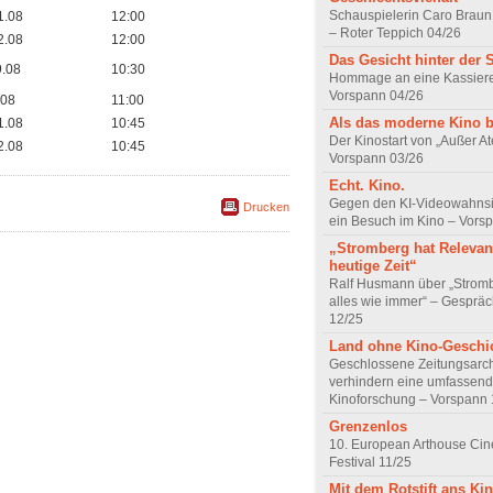
Schauspielerin Caro Braun
1.08
12:00
– Roter Teppich 04/26
2.08
12:00
Das Gesicht hinter der 
9.08
10:30
Hommage an eine Kassiere
Vorspann 04/26
.08
11:00
Als das moderne Kino 
1.08
10:45
Der Kinostart von „Außer A
2.08
10:45
Vorspann 03/26
Echt. Kino.
Gegen den KI-Videowahnsin
Drucken
ein Besuch im Kino – Vors
„Stromberg hat Relevanz
heutige Zeit“
Ralf Husmann über „Strom
alles wie immer“ – Gesprä
12/25
Land ohne Kino-Geschi
Geschlossene Zeitungsarc
verhindern eine umfassend
Kinoforschung – Vorspann 
Grenzenlos
10. European Arthouse Ci
Festival 11/25
Mit dem Rotstift ans Ki