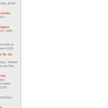
 über „Rose“
Scheibe
rin –
begann
tem“ 1960 –
n hilft nur
pann 01/26
 für die
berg – Wieder
ch zum Film
chte
hive
e lokale
12/25
nema Day –
no