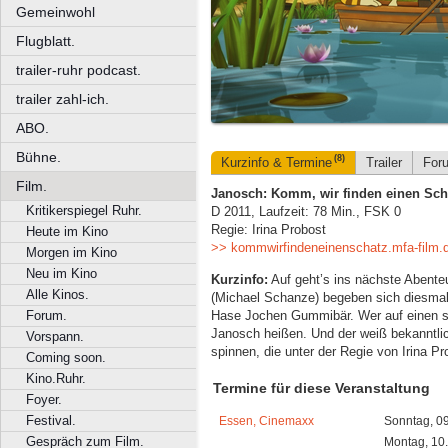
Gemeinwohl
Flugblatt.
trailer-ruhr podcast.
trailer zahl-ich.
ABO.
Bühne.
(8)
Kurzinfo & Termine
Trailer
For
Film.
Janosch: Komm, wir finden einen Sch
Kritikerspiegel Ruhr.
D 2011, Laufzeit: 78 Min., FSK 0
Regie: Irina Probost
Heute im Kino
>> kommwirfindeneinenschatz.mfa-film.
Morgen im Kino
Neu im Kino
Kurzinfo:
Auf geht’s ins nächste Abenteu
Alle Kinos.
(Michael Schanze) begeben sich diesmal 
Hase Jochen Gummibär. Wer auf einen 
Forum.
Janosch heißen. Und der weiß bekanntlic
Vorspann.
spinnen, die unter der Regie von Irina Pr
Coming soon.
Kino.Ruhr.
Termine für diese Veranstaltung
Foyer.
Festival.
Essen, Cinemaxx
Sonntag, 0
Gespräch zum Film.
Montag, 10