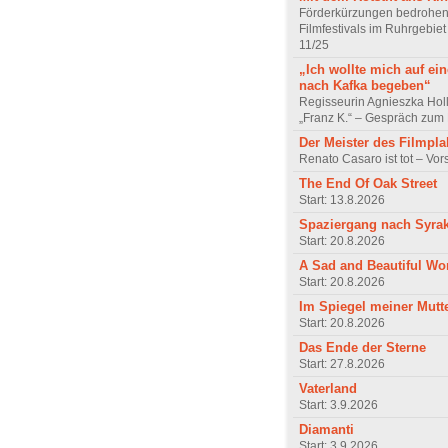
Förderkürzungen bedrohen
Filmfestivals im Ruhrgebie
11/25
„Ich wollte mich auf ei
nach Kafka begeben“
Regisseurin Agnieszka Hol
„Franz K.“ – Gespräch zum 
Der Meister des Filmpla
Renato Casaro ist tot – Vo
The End Of Oak Street
Start: 13.8.2026
Spaziergang nach Syra
Start: 20.8.2026
A Sad and Beautiful Wo
Start: 20.8.2026
Im Spiegel meiner Mutt
Start: 20.8.2026
Das Ende der Sterne
Start: 27.8.2026
Vaterland
Start: 3.9.2026
Diamanti
Start: 3.9.2026