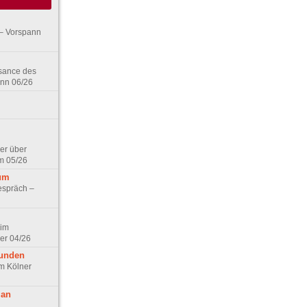
– Vorspann
ssance des
ann 06/26
er über
m 05/26
aum
espräch –
 im
er 04/26
eunden
im Kölner
 an