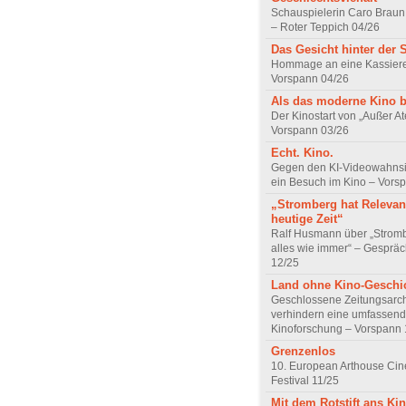
Schauspielerin Caro Braun
– Roter Teppich 04/26
Das Gesicht hinter der 
Hommage an eine Kassiere
Vorspann 04/26
Als das moderne Kino 
Der Kinostart von „Außer A
Vorspann 03/26
Echt. Kino.
Gegen den KI-Videowahnsin
ein Besuch im Kino – Vors
„Stromberg hat Relevanz
heutige Zeit“
Ralf Husmann über „Strom
alles wie immer“ – Gesprä
12/25
Land ohne Kino-Geschi
Geschlossene Zeitungsarc
verhindern eine umfassend
Kinoforschung – Vorspann 
Grenzenlos
10. European Arthouse Ci
Festival 11/25
Mit dem Rotstift ans Ki