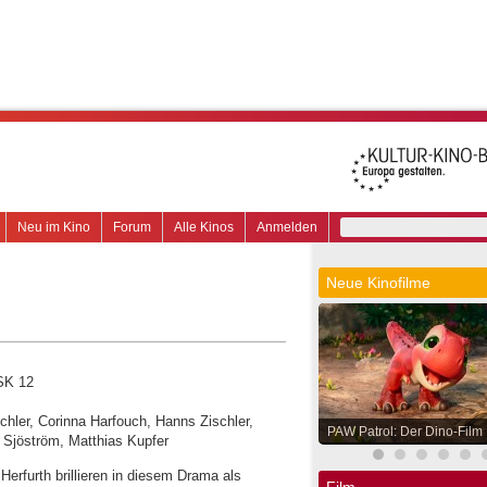
Neu im Kino
Forum
Alle Kinos
Anmelden
Neue Kinofilme
FSK 12
bichler, Corinna Harfouch, Hanns Zischler,
PAW Patrol: Der Dino-Film
 Sjöström, Matthias Kupfer
Herfurth brillieren in diesem Drama als
Film.