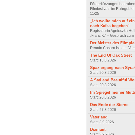
Förderkürzungen bedrohen
Filmfestivals im Ruhrgebie
11/25
„Ich wollte mich auf ei
nach Kafka begeben“
Regisseurin Agnieszka Hol
„Franz K.“ – Gespräch zum 
Der Meister des Filmpla
Renato Casaro ist tot – Vo
The End Of Oak Street
Start: 13.8.2026
Spaziergang nach Syra
Start: 20.8.2026
A Sad and Beautiful Wo
Start: 20.8.2026
Im Spiegel meiner Mutt
Start: 20.8.2026
Das Ende der Sterne
Start: 27.8.2026
Vaterland
Start: 3.9.2026
Diamanti
Start: 3.9.2026