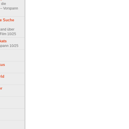
 die
t – Vorspann
ne Suche
land über
Film 10/25
kats
rspann 10/25
kus
rld
er