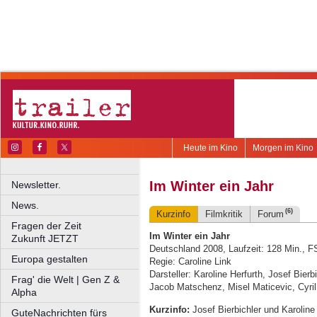
Heute im Kino
Morgen im Kino
Im Winter ein Jahr
Newsletter.
News.
(6)
Kurzinfo
Filmkritik
Forum
Fragen der Zeit
Im Winter ein Jahr
Zukunft JETZT
Deutschland 2008, Laufzeit: 128 Min., 
Europa gestalten
Regie: Caroline Link
Darsteller: Karoline Herfurth, Josef Bier
Frag' die Welt | Gen Z &
Jacob Matschenz, Misel Maticevic, Cyril
Alpha
Kurzinfo:
Josef Bierbichler und Karoline 
GuteNachrichten fürs