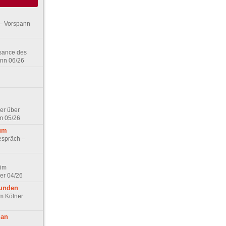
– Vorspann
ssance des
ann 06/26
er über
m 05/26
aum
espräch –
 im
er 04/26
eunden
im Kölner
 an