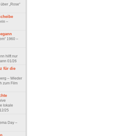
 über „Rose“
Scheibe
rin –
begann
tem“ 1960 –
n hilft nur
pann 01/26
 für die
berg – Wieder
ch zum Film
chte
hive
e lokale
12/25
nema Day –
no