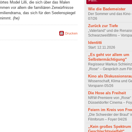
rtes Model Lilli, die sich über das Malen
mmen vor allem die familiären Zerwürfnisse
Wie die Bademeister
miliendrama, das sich für den Seelenspiegel
Der Sommer und das Kino 
t nimmt.
(he)
07/26
Zurück zur Tiefe
„Vaterland“ und die Renai
Drucken
Schwarzweißfilms – Vorsp
Identitti
Start: 12.11.2026
„Es geht vor allem um
Selbstermächtigung“
Regisseur Markus Schleinz
„Rose“ – Gespräch zum Fil
Kino als Diskussionsr
Wissenschaft, Klima und G
Vorspann 05/26
Die Hose als Freiheit
NRW-Premiere von „Rose“
Düsseldorfer Cinema – Foy
Feiern im Kreis von Fr
„Die Schwester der Braut“ 
Filmforum – Foyer 04/26
„Kein großes Spektrum
Geschlechtsvielfalt“