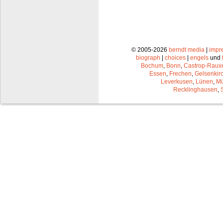
© 2005-2026
berndt media
|
impr
biograph
|
choices
|
engels
und
Bochum
,
Bonn
,
Castrop-Raux
Essen
,
Frechen
,
Gelsenkir
Leverkusen
,
Lünen
,
Mü
Recklinghausen
,