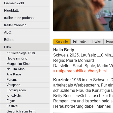
Gemeinwohl
Flugblatt.
trailer-ruhr podcast.
trailer zahl-ich.
ABO.
Bühne.
Kurzinfo
Filmkritik
Trailer
For
Film.
Hallo Betty
Kritikerspiegel Ruhr.
Schweiz 2025, Laufzeit: 110 Min.
Heute im Kino
Regie: Pierre Monnard
Morgen im Kino
Darsteller: Sarah Spale, Martin 
Neu im Kino
>> alpenrepublik.eu/betty.html
Alle Kinos.
Kurzinfo:
1956 in der Schweiz: 
Forum.
arbeitet als Werbetexterin. Für e
Vorspann.
schüchterne Frau die Kunstfigur B
Coming soon.
Betty Bossi erwächst rasch zur Ku
Kino.Ruhr.
Rampenlicht und ist schon bald s
Foyer.
Herausforderung dabei: Männer!
Festival.
Gespräch zum Film.