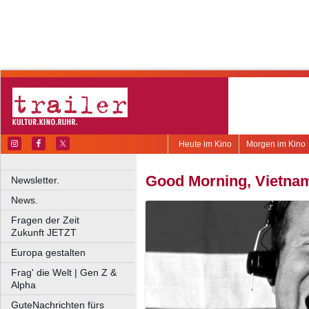
Heute im Kino
Morgen im Kino
Good Morning, Vietna
Newsletter.
News.
Fragen der Zeit
Zukunft JETZT
Europa gestalten
Frag' die Welt | Gen Z &
Alpha
GuteNachrichten fürs