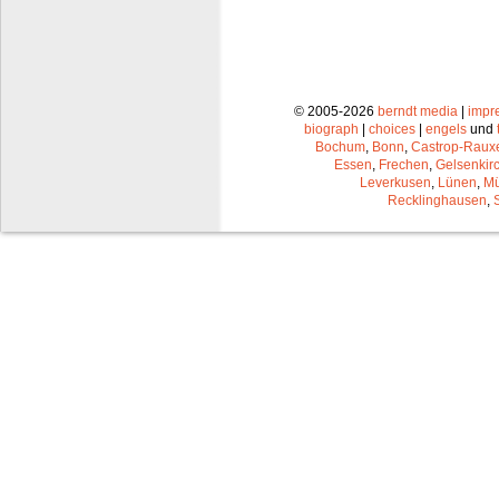
© 2005-2026
berndt media
|
impr
biograph
|
choices
|
engels
und
Bochum
,
Bonn
,
Castrop-Raux
Essen
,
Frechen
,
Gelsenkir
Leverkusen
,
Lünen
,
Mü
Recklinghausen
,