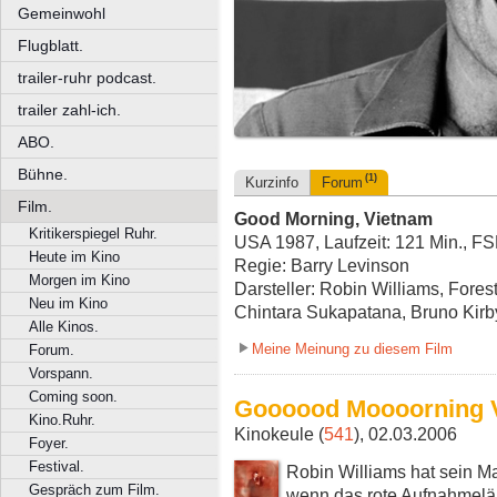
Gemeinwohl
Flugblatt.
trailer-ruhr podcast.
trailer zahl-ich.
ABO.
Bühne.
(1)
Kurzinfo
Forum
Film.
Good Morning, Vietnam
Kritikerspiegel Ruhr.
USA 1987, Laufzeit: 121 Min., F
Heute im Kino
Regie: Barry Levinson
Morgen im Kino
Darsteller: Robin Williams, Fores
Neu im Kino
Chintara Sukapatana, Bruno Kirb
Alle Kinos.
Meine Meinung zu diesem Film
Forum.
Vorspann.
Coming soon.
Goooood Moooorning 
Kino.Ruhr.
Kinokeule (
541
), 02.03.2006
Foyer.
Festival.
Robin Williams hat sein 
Gespräch zum Film.
wenn das rote Aufnahmeläm