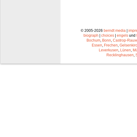
© 2005-2026
berndt media
|
impr
biograph
|
choices
|
engels
und
Bochum
,
Bonn
,
Castrop-Raux
Essen
,
Frechen
,
Gelsenkir
Leverkusen
,
Lünen
,
Mü
Recklinghausen
,