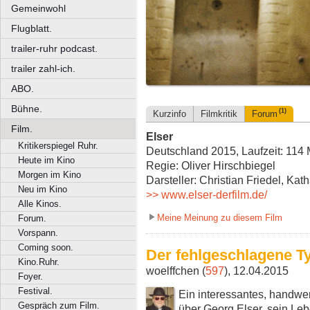
Gemeinwohl
Flugblatt.
trailer-ruhr podcast.
trailer zahl-ich.
ABO.
Bühne.
(1)
Kurzinfo
Filmkritik
Forum
Film.
Elser
Kritikerspiegel Ruhr.
Deutschland 2015, Laufzeit: 114 
Heute im Kino
Regie: Oliver Hirschbiegel
Morgen im Kino
Darsteller: Christian Friedel, Kat
Neu im Kino
>> www.elser-derfilm.de/
Alle Kinos.
Meine Meinung zu diesem Film
Forum.
Vorspann.
Coming soon.
Der fehlgeschlagene 
Kino.Ruhr.
woelffchen (
597
), 12.04.2015
Foyer.
Festival.
Ein interessantes, handwer
Gespräch zum Film.
über Georg Elser, sein Le