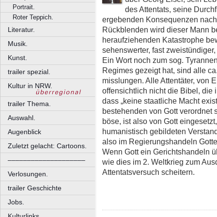
Portrait.
des Attentats, seine Durch
Roter Teppich.
ergebenden Konsequenzen nach se
Rückblenden wird dieser Mann bet
Literatur.
heraufziehenden Katastrophe bewa
Musik.
sehenswerter, fast zweistündiger,
Kunst.
Ein Wort noch zum sog. Tyranne
Regimes gezeigt hat, sind alle ca.
trailer spezial.
misslungen. Alle Attentäter, von 
Kultur in NRW.
offensichtlich nicht die Bibel, die
dass „keine staatliche Macht exist
trailer Thema.
bestehenden von Gott verordnet s
Auswahl.
böse, ist also von Gott eingeset
humanistisch gebildeten Verstand
Augenblick
also im Regierungshandeln Gottes
Zuletzt gelacht: Cartoons.
Wenn Gott ein Gerichtshandeln üb
––––––––––––––––––––
wie dies im 2. Weltkrieg zum Ausd
Attentatsversuch scheitern.
Verlosungen.
trailer Geschichte
Jobs.
Kulturlinks.