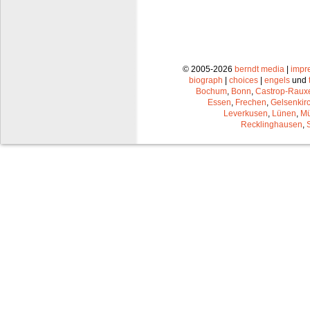
© 2005-2026
berndt media
|
impr
biograph
|
choices
|
engels
und
Bochum
,
Bonn
,
Castrop-Raux
Essen
,
Frechen
,
Gelsenkir
Leverkusen
,
Lünen
,
Mü
Recklinghausen
,