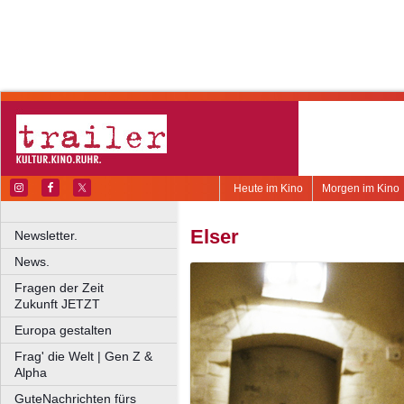
Heute im Kino
Morgen im Kino
Elser
Newsletter.
News.
Fragen der Zeit
Zukunft JETZT
Europa gestalten
Frag' die Welt | Gen Z &
Alpha
GuteNachrichten fürs