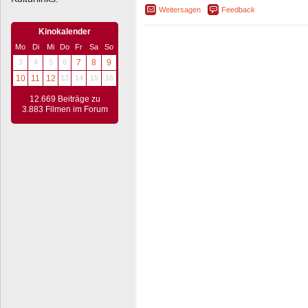
Weitersagen
Feedback
Kinokalender
Mo
Di
Mi
Do
Fr
Sa
So
3
4
5
6
7
8
9
10
11
12
13
14
15
16
12.669 Beiträge zu
3.883 Filmen im Forum