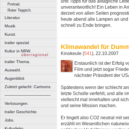
und Tipps für das alltägliche Lebe
Portrait.
unverantwortlich! Ein Leben in An
Roter Teppich.
derzeit von allen Seiten prognosti
Literatur.
heute abend alle Lampen an und 
schnell zu Ende bringen.
Musik.
Kunst.
trailer spezial.
Klimawandel für Dum
Kultur in NRW.
Kinokeule (
541
), 22.10.2007
trailer Thema.
Erstaunlich ist der Erfolg 
Film und jetzt sogar Fried
Auswahl.
nächster Präsident der U
Augenblick
Zuletzt gelacht: Cartoons.
Spätestens wenn der schlecht ani
letzte Scholle verfehlt, und alle 
––––––––––––––––––––
vielleicht mal innehalten und si
Verlosungen.
und seine Mission machen.
trailer Geschichte
Er tingelt also CO2 neutral mit s
Jobs.
erzählt im Wesentlichen naturwis
Kulturlinks.