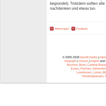
begründet). Trotzdem sollten all
nachdenken und etwas tun.
Weitersagen
Feedback
© 2005-2026
berndt media
|
impr
biograph
|
choices
|
engels
und
Bochum
,
Bonn
,
Castrop-Raux
Essen
,
Frechen
,
Gelsenkir
Leverkusen
,
Lünen
,
Mü
Recklinghausen
,