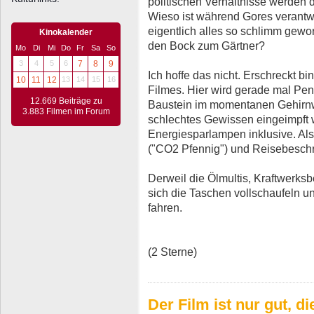
politischen Verhältnisse werden
Wieso ist während Gores verantwo
eigentlich alles so schlimm gewo
Kinokalender
den Bock zum Gärtner?
Mo
Di
Mi
Do
Fr
Sa
So
3
4
5
6
7
8
9
Ich hoffe das nicht. Erschreckt bi
10
11
12
13
14
15
16
Filmes. Hier wird gerade mal Penn
12.669 Beiträge zu
Baustein im momentanen Gehirnw
3.883 Filmen im Forum
schlechtes Gewissen eingeimpft 
Energiesparlampen inklusive. A
("CO2 Pfennig") und Reisebeschr
Derweil die Ölmultis, Kraftwerksbe
sich die Taschen vollschaufeln 
fahren.
(2 Sterne)
Der Film ist nur gut, di