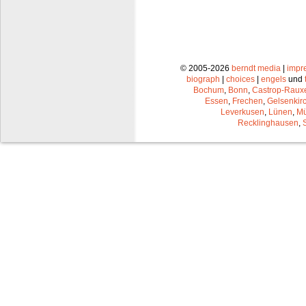
© 2005-2026
berndt media
|
impr
biograph
|
choices
|
engels
und
Bochum
,
Bonn
,
Castrop-Raux
Essen
,
Frechen
,
Gelsenkir
Leverkusen
,
Lünen
,
Mü
Recklinghausen
,