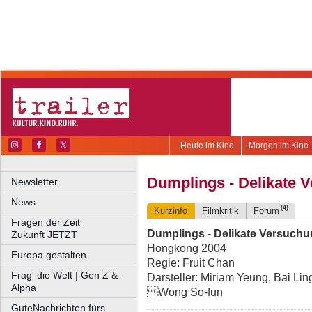
Heute im Kino
Morgen im Kino
Dumplings - Delikate 
Newsletter.
News.
(4)
Kurzinfo
Filmkritik
Forum
Fragen der Zeit
Dumplings - Delikate Versuch
Zukunft JETZT
Hongkong 2004
Europa gestalten
Regie: Fruit Chan
Frag' die Welt | Gen Z &
Darsteller: Miriam Yeung, Bai Lin
Alpha
Wong So-fun
GuteNachrichten fürs