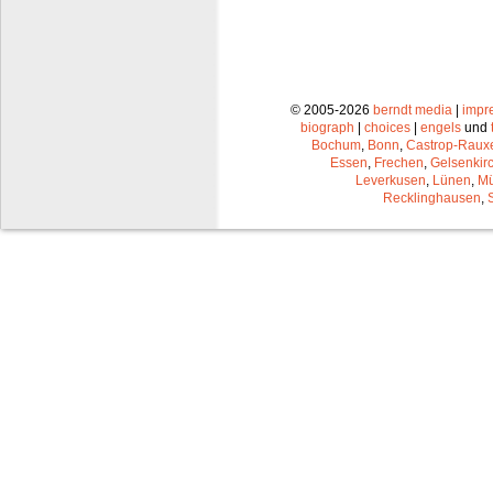
© 2005-2026
berndt media
|
impr
biograph
|
choices
|
engels
und
Bochum
,
Bonn
,
Castrop-Raux
Essen
,
Frechen
,
Gelsenkir
Leverkusen
,
Lünen
,
Mü
Recklinghausen
,