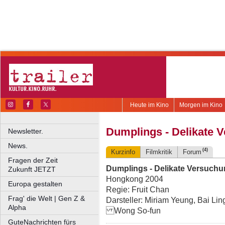
Heute im Kino
Morgen im Kino
Dumplings - Delikate 
Newsletter.
News.
(4)
Kurzinfo
Filmkritik
Forum
Fragen der Zeit
Dumplings - Delikate Versuch
Zukunft JETZT
Hongkong 2004
Europa gestalten
Regie: Fruit Chan
Frag' die Welt | Gen Z &
Darsteller: Miriam Yeung, Bai Lin
Alpha
Wong So-fun
GuteNachrichten fürs