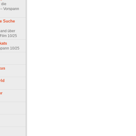
 die
t – Vorspann
ne Suche
land über
Film 10/25
kats
rspann 10/25
kus
rld
er