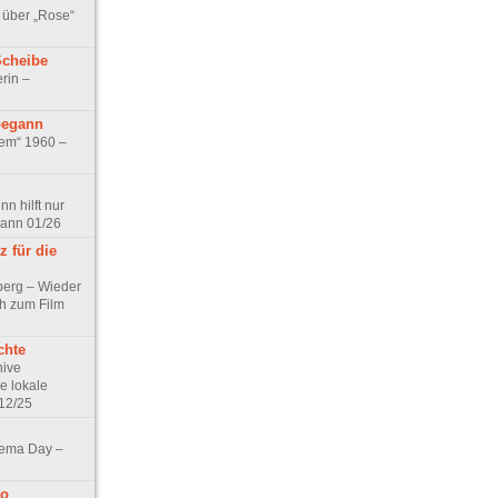
 über „Rose“
Scheibe
rin –
begann
tem“ 1960 –
n hilft nur
pann 01/26
 für die
berg – Wieder
ch zum Film
chte
hive
e lokale
12/25
nema Day –
no