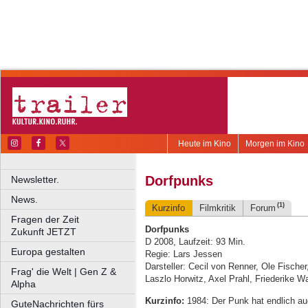
Heute im Kino
Morgen im Kino
Dorfpunks
Newsletter.
News.
(1)
Kurzinfo
Filmkritik
Forum
Fragen der Zeit
Dorfpunks
Zukunft JETZT
D 2008, Laufzeit: 93 Min.
Europa gestalten
Regie: Lars Jessen
Darsteller: Cecil von Renner, Ole Fische
Frag' die Welt | Gen Z &
Laszlo Horwitz, Axel Prahl, Friederike W
Alpha
Kurzinfo:
1984: Der Punk hat endlich a
GuteNachrichten fürs