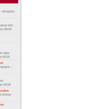
– Vorspann
ssance des
ann 06/26
er über
m 05/26
aum
espräch –
 im
er 04/26
eunden
im Kölner
 an