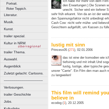
Ich habe mir mehr von dem Film 
Portrait.
den Erwartungen:) Die Szenen w
Roter Teppich.
unecht. Sicher wird ein tieferer 
sehr früh erkannt. Von da an ist der wei
Literatur.
den Spannungsfaktor nicht unbedingt erhö
Musik.
Cash Cow: nicht sehr mühe- und liebevol
Gesichtern aufgefüllt, um Kassen zu füll
Kunst.
trailer spezial.
Kultur in NRW.
lustig mit sinn
Princess05 (
271
), 02.01.2006
trailer Thema.
das ist eine der komodien wie ich
Auswahl.
tiefsinnig und mit inhalt.Und sog
Augenblick
lustig, lustige, aber typische g
unsrer "Carrie". Ein Film den man auch 
Zuletzt gelacht: Cartoons.
zu langweilen!
––––––––––––––––––––
Verlosungen.
This film will remind y
trailer Geschichte
believe in
Jobs.
ecodog (
1
), 20.12.2005
Kulturlinks.