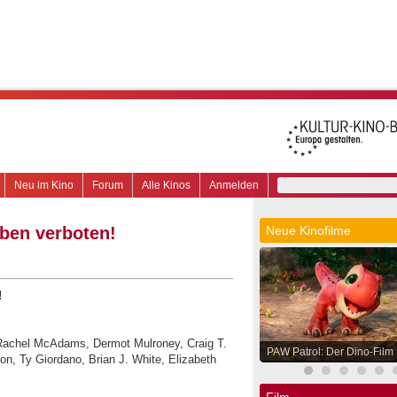
Neu im Kino
Forum
Alle Kinos
Anmelden
oben verboten!
Neue Kinofilme
!
, Rachel McAdams, Dermot Mulroney, Craig T.
PAW Patrol: Der Dino-Film
on, Ty Giordano, Brian J. White, Elizabeth
Film.