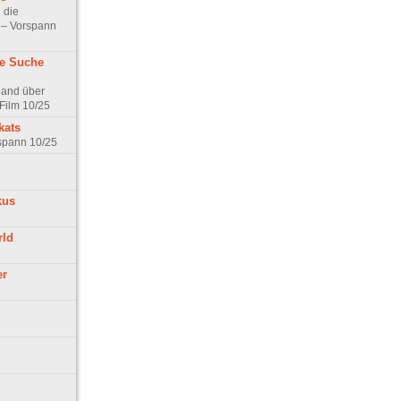
 die
t – Vorspann
ne Suche
land über
Film 10/25
kats
rspann 10/25
kus
rld
er