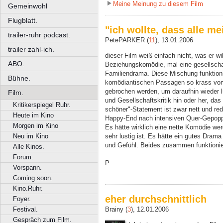
Meine Meinung zu diesem Film
Gemeinwohl
Flugblatt.
"ich wollte, dass alle m
trailer-ruhr podcast.
PetePARKER (
11
), 13.01.2006
trailer zahl-ich.
dieser Film weiß einfach nicht, was er wil
ABO.
Beziehungskomödie, mal eine gesellschaf
Familiendrama. Diese Mischung funktionie
Bühne.
komödiantischen Passagen so krass von
gebrochen werden, um daraufhin wieder lu
Film.
und Gesellschaftskritik hin oder her, das 
Kritikerspiegel Ruhr.
schöner"-Statement ist zwar nett und redl
Heute im Kino
Happy-End nach intensiven Quer-Gepoppe 
Morgen im Kino
Es hätte wirklich eine nette Komödie wer
sehr lustig ist. Es hätte ein gutes Dram
Neu im Kino
und Gefühl. Beides zusammen funktionier
Alle Kinos.
Forum.
P
Vorspann.
Coming soon.
Kino.Ruhr.
eher durchschnittlich
Foyer.
Festival.
Brainy (
3
), 12.01.2006
Gespräch zum Film.