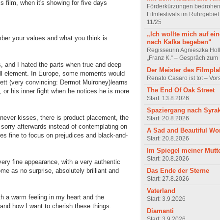
is film, when it's showing for five days
Förderkürzungen bedrohen
Filmfestivals im Ruhrgebie
11/25
„Ich wollte mich auf ei
ber your values and what you think is
nach Kafka begeben“
Regisseurin Agnieszka Hol
„Franz K.“ – Gespräch zum 
s, and I hated the parts when true and deep
Der Meister des Filmpla
ll element. In Europe, some moments would
Renato Casaro ist tot – Vo
ett (very convincing: Dermot Mulroney)learns
The End Of Oak Street
g, or his inner fight when he notices he is more
Start: 13.8.2026
Spaziergang nach Syra
never kisses, there is product placement, the
Start: 20.8.2026
 sorry afterwards instead of contemplating on
A Sad and Beautiful Wo
es fine to focus on prejudices and black-and-
Start: 20.8.2026
Im Spiegel meiner Mutt
Start: 20.8.2026
very fine appearance, with a very authentic
Das Ende der Sterne
me as no surprise, absolutely brilliant and
Start: 27.8.2026
Vaterland
th a warm feeling in my heart and the
Start: 3.9.2026
e and how I want to cherish these things.
Diamanti
Start: 3.9.2026