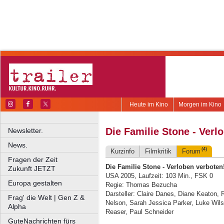
Heute im Kino
Morgen im Kino
Die Familie Stone - Verl
Newsletter.
News.
(4)
Kurzinfo
Filmkritik
Forum
Fragen der Zeit
Die Familie Stone - Verloben verboten
Zukunft JETZT
USA 2005, Laufzeit: 103 Min., FSK 0
Europa gestalten
Regie: Thomas Bezucha
Darsteller: Claire Danes, Diane Keaton
Frag' die Welt | Gen Z &
Nelson, Sarah Jessica Parker, Luke Wils
Alpha
Reaser, Paul Schneider
GuteNachrichten fürs