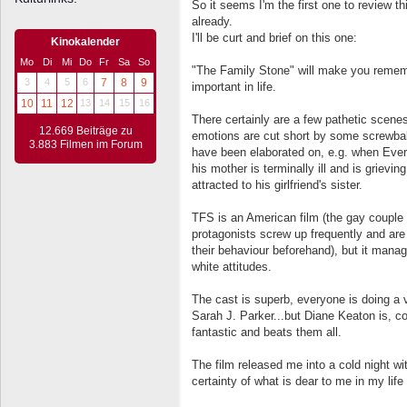
So it seems I'm the first one to review th
already.
I'll be curt and brief on this one:
Kinokalender
Mo
Di
Mi
Do
Fr
Sa
So
"The Family Stone" will make you remem
3
4
5
6
7
8
9
important in life.
10
11
12
13
14
15
16
There certainly are a few pathetic scene
12.669 Beiträge zu
emotions are cut short by some screwba
3.883 Filmen im Forum
have been elaborated on, e.g. when Ever
his mother is terminally ill and is grievin
attracted to his girlfriend's sister.
TFS is an American film (the gay couple 
protagonists screw up frequently and are
their behaviour beforehand), but it manag
white attitudes.
The cast is superb, everyone is doing a 
Sarah J. Parker...but Diane Keaton is, co
fantastic and beats them all.
The film released me into a cold night wi
certainty of what is dear to me in my lif