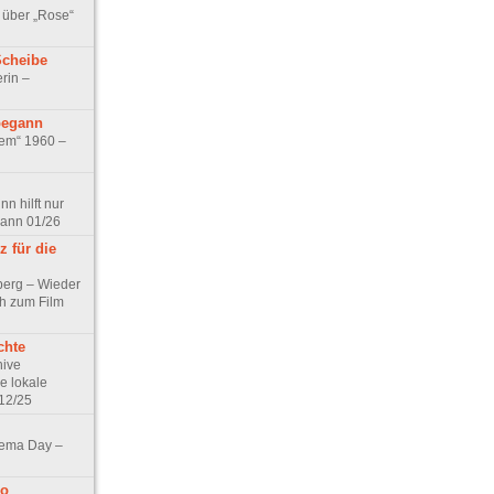
 über „Rose“
Scheibe
rin –
begann
tem“ 1960 –
n hilft nur
pann 01/26
 für die
berg – Wieder
ch zum Film
chte
hive
e lokale
12/25
nema Day –
no