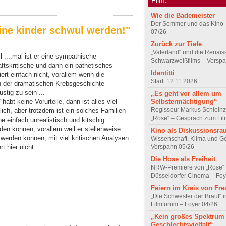
Wie die Bademeister
Der Sommer und das Kino 
eine kinder schwul werden!"
07/26
Zurück zur Tiefe
„Vaterland“ und die Renai
l ....mal ist er eine sympathische
Schwarzweißfilms – Vorsp
tskritische und dann ein pathetisches
Identitti
rt einfach nicht, vorallem wenn die
Start: 12.11.2026
 der dramatischen Krebsgeschichte
stig zu sein ...
„Es geht vor allem um
Selbstermächtigung“
"habt keine Vorurteile, dann ist alles viel
Regisseur Markus Schleinz
ich, aber trotzdem ist ein solches Familien-
„Rose“ – Gespräch zum Fil
einfach unrealistisch und kitschig ...
den können, vorallem weil er stellenweise
Kino als Diskussionsr
a werden können, mit viel kritischen Analysen
Wissenschaft, Klima und G
Vorspann 05/26
t hier nicht
Die Hose als Freiheit
NRW-Premiere von „Rose“
Düsseldorfer Cinema – Foy
Feiern im Kreis von Fr
„Die Schwester der Braut“ 
Filmforum – Foyer 04/26
„Kein großes Spektrum
Geschlechtsvielfalt“