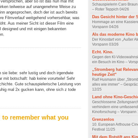
versprochen, aber so ist das nun mal mit
Schauspielerin Caro Braun
irken teilweise auf unangenehme Weise zu
– Roter Teppich 04/26
Sinn angesprochen, doch der ist auch bereits
Das Gesicht hinter der 
tere Filmverlauf weitgehend vorhersehbar, was
Hommage an eine Kassiere
ht. Aus meiner Sicht ist dieser Film eine
Vorspann 04/26
l designed und mit einigen bekannten
Als das moderne Kino 
en.
Der Kinostart von „Außer A
Vorspann 03/26
Echt. Kino.
Gegen den KI-Videowahnsin
ein Besuch im Kino – Vors
„Stromberg hat Relevanz
 sie liebe: sehr lustig und doch irgendwie
heutige Zeit“
ar mit botschaft: hab keine vorurteile! Sehr
Ralf Husmann über „Strom
eschichte. Gute schauspielerische Leistung von
alles wie immer“ – Gesprä
ruhig mal 2x gucken kann, ohne sich z tode
12/25
Land ohne Kino-Geschi
Geschlossene Zeitungsarc
verhindern eine umfassend
Kinoforschung – Vorspann 
ou to remember what you
Grenzenlos
10. European Arthouse Ci
Festival 11/25
Mit dem Rotstift ans Ki