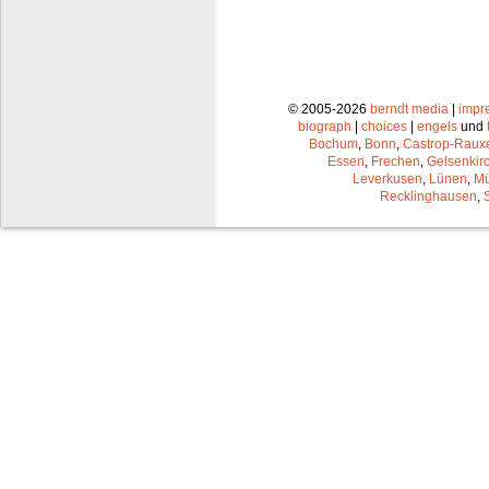
© 2005-2026
berndt media
|
impr
biograph
|
choices
|
engels
und
Bochum
,
Bonn
,
Castrop-Raux
Essen
,
Frechen
,
Gelsenkir
Leverkusen
,
Lünen
,
Mü
Recklinghausen
,