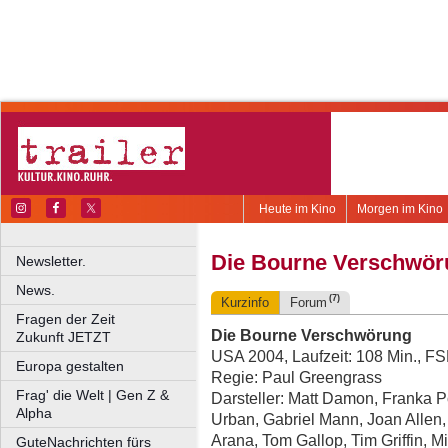
Heute im Kino
Morgen im Kino
Die Bourne Verschwör
Newsletter.
News.
(7)
Kurzinfo
Forum
Fragen der Zeit
Die Bourne Verschwörung
Zukunft JETZT
USA 2004, Laufzeit: 108 Min., F
Europa gestalten
Regie: Paul Greengrass
Frag' die Welt | Gen Z &
Darsteller: Matt Damon, Franka Po
Alpha
Urban, Gabriel Mann, Joan Allen
Arana, Tom Gallop, Tim Griffin, 
GuteNachrichten fürs