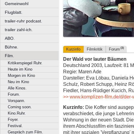
Gemeinwohl
Flugblatt.
trailer-ruhr podcast.
trailer zahl-ich.
ABO.
Bühne.
(3)
Kurzinfo
Filmkritik
Forum
Film.
Der Wald vor lauter Bäumen
Kritikerspiegel Ruhr.
Deutschland 2003, Laufzeit: 81 M
Heute im Kino
Regie: Maren Ade
Morgen im Kino
Darsteller: Eva Löbau, Daniela H
Neu im Kino
Schulz, Robert Schupp, Heinz Rö
Alle Kinos.
Fiedler, Hans-Rüdiger Kucich, R
Forum.
>> www.komplizen-film.de/d/der-
Vorspann.
Kurzinfo:
Die Koffer sind ausgep
Coming soon.
verabschiedet, die junge Lehrerin
Kino.Ruhr.
Wohnung in der neuen Stadt. Die
Foyer.
ihrem Abschlussfilm ein faszinier
Festival.
mit ihrer sozialen 'Verpflanzung'
Gespräch zum Film.