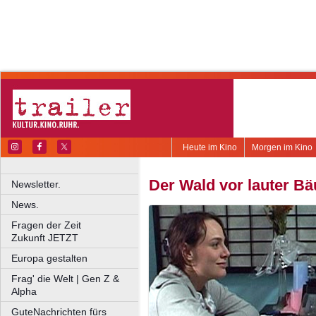
Heute im Kino
Morgen im Kino
Der Wald vor lauter B
Newsletter.
News.
Fragen der Zeit
Zukunft JETZT
Europa gestalten
Frag' die Welt | Gen Z &
Alpha
GuteNachrichten fürs