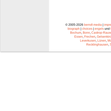
© 2005-2026
berndt media
|
impr
biograph
|
choices
|
engels
und
Bochum
,
Bonn
,
Castrop-Raux
Essen
,
Frechen
,
Gelsenkir
Leverkusen
,
Lünen
,
Mü
Recklinghausen
,