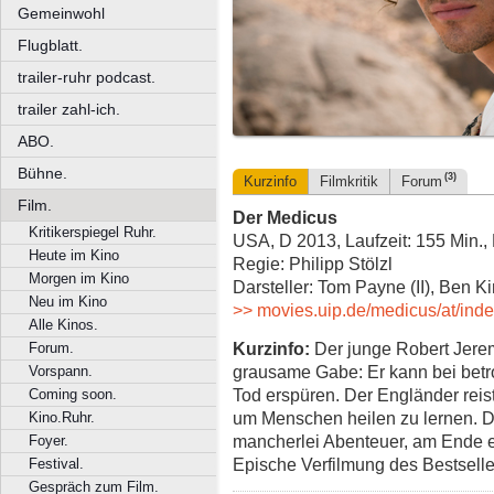
Gemeinwohl
Flugblatt.
trailer-ruhr podcast.
trailer zahl-ich.
ABO.
Bühne.
(3)
Kurzinfo
Filmkritik
Forum
Film.
Der Medicus
Kritikerspiegel Ruhr.
USA, D 2013, Laufzeit: 155 Min.
Heute im Kino
Regie: Philipp Stölzl
Morgen im Kino
Darsteller: Tom Payne (II), Ben K
Neu im Kino
>> movies.uip.de/medicus/at/ind
Alle Kinos.
Kurzinfo:
Der junge Robert Jerem
Forum.
grausame Gabe: Er kann bei bet
Vorspann.
Tod erspüren. Der Engländer reis
Coming soon.
um Menschen heilen zu lernen. Di
Kino.Ruhr.
mancherlei Abenteuer, am Ende er
Foyer.
Epische Verfilmung des Bestsell
Festival.
Gespräch zum Film.