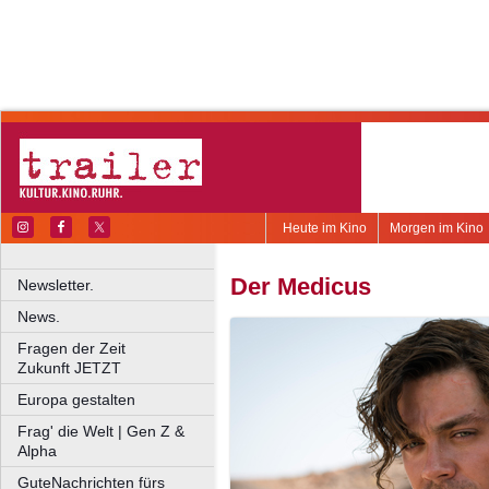
Heute im Kino
Morgen im Kino
Der Medicus
Newsletter.
News.
Fragen der Zeit
Zukunft JETZT
Europa gestalten
Frag' die Welt | Gen Z &
Alpha
GuteNachrichten fürs