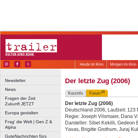
Heute im Kino
Morgen im Kino
Der letzte Zug (2006)
Newsletter.
News.
(2)
Kurzinfo
Forum
Fragen der Zeit
Der letzte Zug (2006)
Zukunft JETZT
Deutschland 2006, Laufzeit: 123 
Europa gestalten
Regie: Joseph Vilsmaier, Dana 
Frag' die Welt | Gen Z &
Darsteller: Sibel Kekilli, Gedeon
Alpha
Yavas, Brigitte Grothum, Juraj Ku
GuteNachrichten fürs