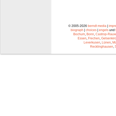
© 2005-2026
berndt media
|
impr
biograph
|
choices
|
engels
und
Bochum
,
Bonn
,
Castrop-Raux
Essen
,
Frechen
,
Gelsenkir
Leverkusen
,
Lünen
,
Mü
Recklinghausen
,