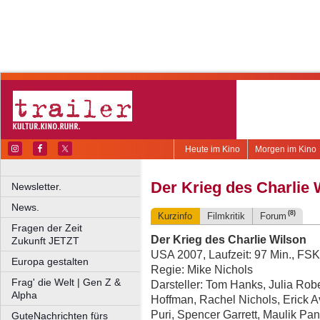
Heute im Kino
Morgen im Kino
Der Krieg des Charlie 
Newsletter.
News.
(8)
Kurzinfo
Filmkritik
Forum
Fragen der Zeit
Der Krieg des Charlie Wilson
Zukunft JETZT
USA 2007, Laufzeit: 97 Min., FSK
Europa gestalten
Regie: Mike Nichols
Frag' die Welt | Gen Z &
Darsteller: Tom Hanks, Julia Ro
Alpha
Hoffman, Rachel Nichols, Erick A
Puri, Spencer Garrett, Maulik Pa
GuteNachrichten fürs