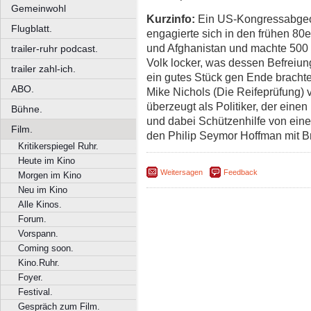
Gemeinwohl
Kurzinfo:
Ein US-Kongressabgeo
Flugblatt.
engagierte sich in den frühen 80
und Afghanistan und machte 500 M
trailer-ruhr podcast.
Volk locker, was dessen Befreiun
trailer zahl-ich.
ein gutes Stück gen Ende brachte.
ABO.
Mike Nichols (Die Reifeprüfung
überzeugt als Politiker, der einen
Bühne.
und dabei Schützenhilfe von ein
Film.
den Philip Seymor Hoffman mit Br
Kritikerspiegel Ruhr.
Heute im Kino
Weitersagen
Feedback
Morgen im Kino
Neu im Kino
Alle Kinos.
Forum.
Vorspann.
Coming soon.
Kino.Ruhr.
Foyer.
Festival.
Gespräch zum Film.