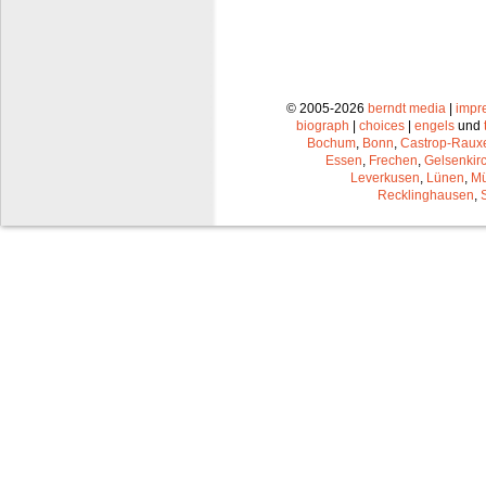
© 2005-2026
berndt media
|
impr
biograph
|
choices
|
engels
und
Bochum
,
Bonn
,
Castrop-Raux
Essen
,
Frechen
,
Gelsenkir
Leverkusen
,
Lünen
,
Mü
Recklinghausen
,