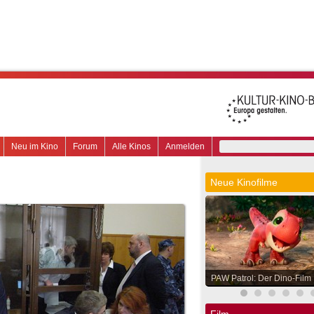
Neu im Kino
Forum
Alle Kinos
Anmelden
Neue Kinofilme
PAW Patrol: Der Dino-Film
Film.