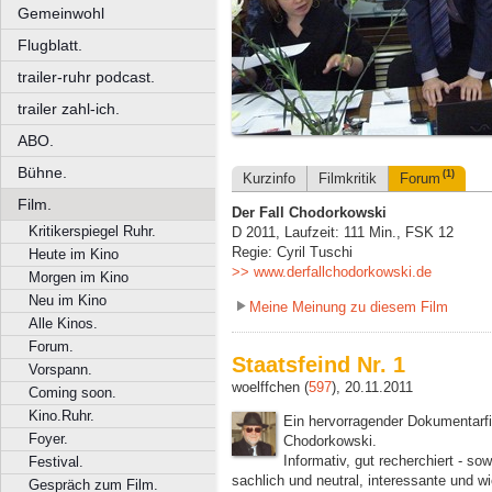
Gemeinwohl
Flugblatt.
trailer-ruhr podcast.
trailer zahl-ich.
ABO.
Bühne.
(1)
Kurzinfo
Filmkritik
Forum
Film.
Der Fall Chodorkowski
Kritikerspiegel Ruhr.
D 2011, Laufzeit: 111 Min., FSK 12
Regie: Cyril Tuschi
Heute im Kino
>> www.derfallchodorkowski.de
Morgen im Kino
Neu im Kino
Meine Meinung zu diesem Film
Alle Kinos.
Forum.
Staatsfeind Nr. 1
Vorspann.
woelffchen (
597
), 20.11.2011
Coming soon.
Kino.Ruhr.
Ein hervorragender Dokumentarfi
Foyer.
Chodorkowski.
Informativ, gut recherchiert - so
Festival.
sachlich und neutral, interessante und w
Gespräch zum Film.