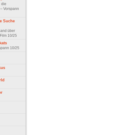
 die
t – Vorspann
ne Suche
land über
Film 10/25
kats
rspann 10/25
kus
rld
er