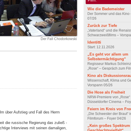
Wie die Bademeister
Der Sommer und das Kino 
07/26
Zurück zur Tiefe
„Vaterland“ und die Renai
Schwarzweißfilms – Vorsp
Der Fall Chodorkowski
Identitti
Start: 12.11.2026
„Es geht vor allem um
Selbstermächtigung“
Regisseur Markus Schleinz
„Rose“ – Gespräch zum Fil
Kino als Diskussionsr
Wissenschaft, Klima und G
Vorspann 05/26
Die Hose als Freiheit
NRW-Premiere von „Rose“
Düsseldorfer Cinema – Foy
Feiern im Kreis von Fr
lm über Aufstieg und Fall des Herrn
„Die Schwester der Braut“ 
Filmforum – Foyer 04/26
weit die russische Regierung das zuließ -
„Kein großes Spektrum
ichtige Interviews mit seinen damaligen,
Geschlechtsvielfalt“