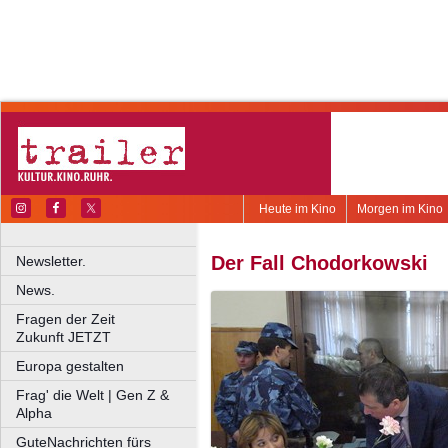
Heute im Kino
Morgen im Kino
Der Fall Chodorkowski
Newsletter.
News.
Fragen der Zeit
Zukunft JETZT
Europa gestalten
Frag' die Welt | Gen Z &
Alpha
GuteNachrichten fürs