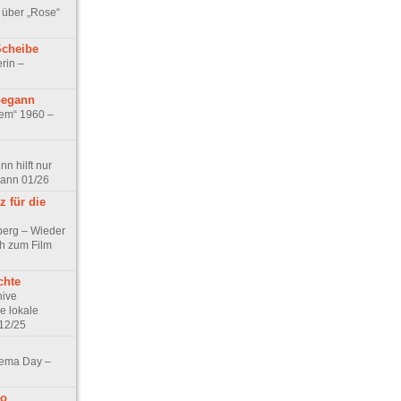
 über „Rose“
Scheibe
rin –
begann
tem“ 1960 –
n hilft nur
pann 01/26
 für die
berg – Wieder
ch zum Film
chte
hive
e lokale
12/25
nema Day –
no