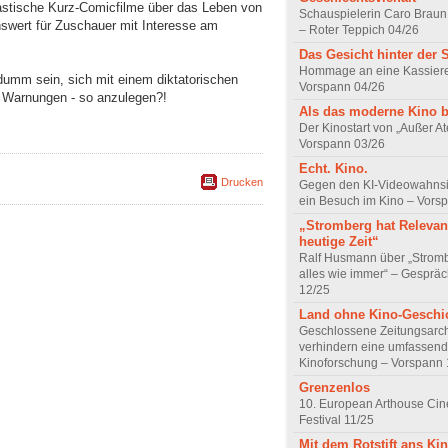
tastische Kurz-Comicfilme über das Leben von
Schauspielerin Caro Braun
nswert für Zuschauer mit Interesse am
– Roter Teppich 04/26
Das Gesicht hinter der 
Hommage an eine Kassiere
dumm sein, sich mit einem diktatorischen
Vorspann 04/26
r Warnungen - so anzulegen?!
Als das moderne Kino 
Der Kinostart von „Außer A
Vorspann 03/26
Echt. Kino.
Drucken
Gegen den KI-Videowahnsin
ein Besuch im Kino – Vors
„Stromberg hat Relevanz
heutige Zeit“
Ralf Husmann über „Strom
alles wie immer“ – Gesprä
12/25
Land ohne Kino-Geschi
Geschlossene Zeitungsarc
verhindern eine umfassend
Kinoforschung – Vorspann 
Grenzenlos
10. European Arthouse Ci
Festival 11/25
Mit dem Rotstift ans Ki