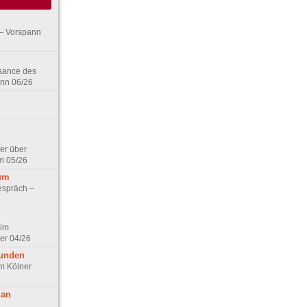
– Vorspann
ssance des
ann 06/26
er über
m 05/26
aum
espräch –
 im
er 04/26
eunden
im Kölner
 an