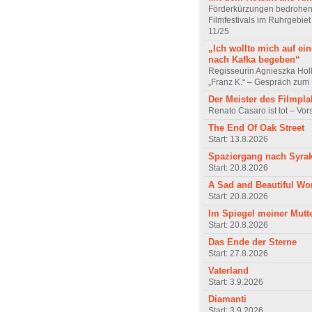
Förderkürzungen bedrohen
Filmfestivals im Ruhrgebie
11/25
„Ich wollte mich auf ei
nach Kafka begeben“
Regisseurin Agnieszka Hol
„Franz K.“ – Gespräch zum 
Der Meister des Filmpla
Renato Casaro ist tot – Vo
The End Of Oak Street
Start: 13.8.2026
Spaziergang nach Syra
Start: 20.8.2026
A Sad and Beautiful Wo
Start: 20.8.2026
Im Spiegel meiner Mutt
Start: 20.8.2026
Das Ende der Sterne
Start: 27.8.2026
Vaterland
Start: 3.9.2026
Diamanti
Start: 3.9.2026