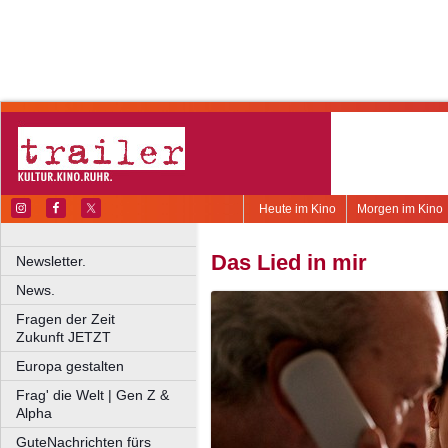
Heute im Kino
Morgen im Kino
Das Lied in mir
Newsletter.
News.
Fragen der Zeit
Zukunft JETZT
Europa gestalten
Frag' die Welt | Gen Z &
Alpha
GuteNachrichten fürs