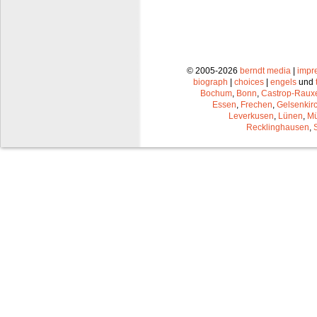
© 2005-2026
berndt media
|
impr
biograph
|
choices
|
engels
und
Bochum
,
Bonn
,
Castrop-Raux
Essen
,
Frechen
,
Gelsenkir
Leverkusen
,
Lünen
,
Mü
Recklinghausen
,