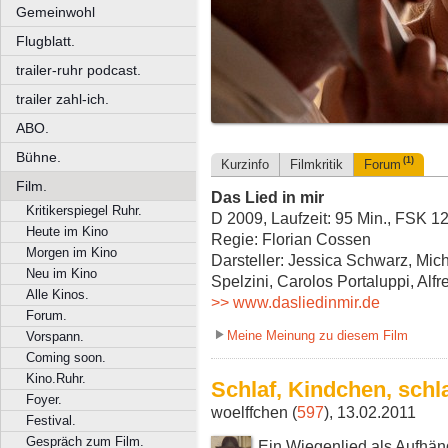
Gemeinwohl
Flugblatt.
trailer-ruhr podcast.
trailer zahl-ich.
ABO.
Bühne.
(1)
Kurzinfo
Filmkritik
Forum
Film.
Das Lied in mir
Kritikerspiegel Ruhr.
D 2009, Laufzeit: 95 Min., FSK 1
Heute im Kino
Regie: Florian Cossen
Morgen im Kino
Darsteller: Jessica Schwarz, Mic
Neu im Kino
Spelzini, Carolos Portaluppi, Alfr
Alle Kinos.
>> www.dasliedinmir.de
Forum.
Meine Meinung zu diesem Film
Vorspann.
Coming soon.
Kino.Ruhr.
Schlaf, Kindchen, schlaf
Foyer.
woelffchen (
597
), 13.02.2011
Festival.
Gespräch zum Film.
Ein Wiegenlied als Aufhäng