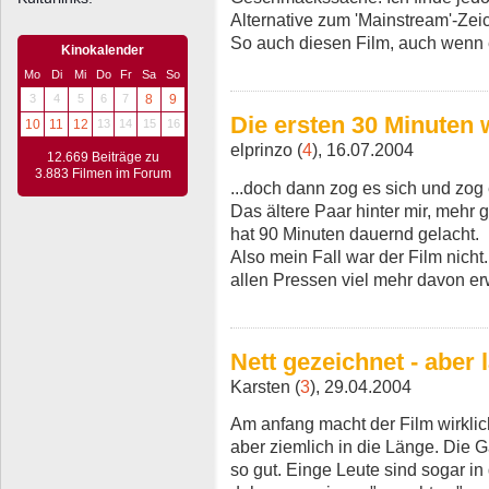
Alternative zum 'Mainstream'-Zei
So auch diesen Film, auch wenn e
Kinokalender
Mo
Di
Mi
Do
Fr
Sa
So
3
4
5
6
7
8
9
Die ersten 30 Minuten 
10
11
12
13
14
15
16
elprinzo (
4
), 16.07.2004
12.669 Beiträge zu
3.883 Filmen im Forum
...doch dann zog es sich und zog 
Das ältere Paar hinter mir, mehr 
hat 90 Minuten dauernd gelacht.
Also mein Fall war der Film nicht.
allen Pressen viel mehr davon erw
Nett gezeichnet - aber
Karsten (
3
), 29.04.2004
Am anfang macht der Film wirklich 
aber ziemlich in die Länge. Die 
so gut. Einge Leute sind sogar in