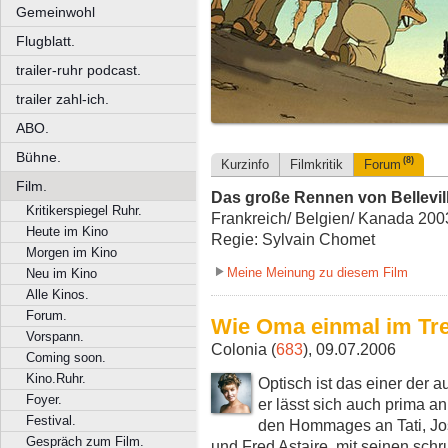
Gemeinwohl
Flugblatt.
trailer-ruhr podcast.
trailer zahl-ich.
ABO.
Bühne.
(8)
Kurzinfo
Filmkritik
Forum
Film.
Das große Rennen von Bellevil
Kritikerspiegel Ruhr.
Frankreich/ Belgien/ Kanada 2003
Heute im Kino
Regie: Sylvain Chomet
Morgen im Kino
Meine Meinung zu diesem Film
Neu im Kino
Alle Kinos.
Forum.
Wie Oma einmal im Tre
Vorspann.
Colonia (
683
), 09.07.2006
Coming soon.
Kino.Ruhr.
Optisch ist das einer der 
Foyer.
er lässt sich auch prima a
Festival.
den Hommages an Tati, Jo
Gespräch zum Film.
und Fred Astaire, mit seinen sch