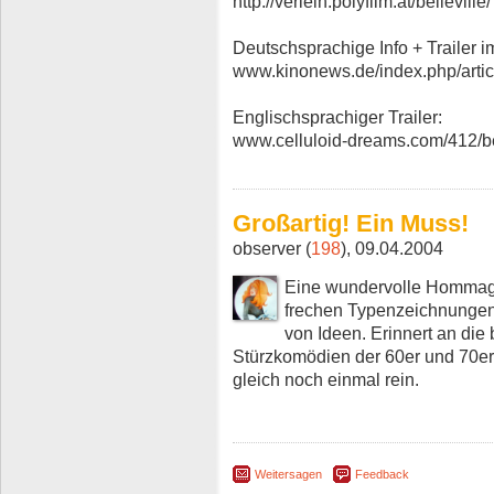
http://verleih.polyfilm.at/belleville/
Deutschsprachige Info + Trailer 
www.kinonews.de/index.php/artic
Englischsprachiger Trailer:
www.celluloid-dreams.com/412/b
Großartig! Ein Muss!
observer (
198
), 09.04.2004
Eine wundervolle Hommage 
frechen Typenzeichnungen
von Ideen. Erinnert an die
Stürzkomödien der 60er und 70er 
gleich noch einmal rein.
Weitersagen
Feedback