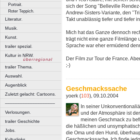
Portrait.
sich der Song "Belleville Rendez-
Roter Teppich.
Andrew-Sisters-Variante, den "Tri
Takt unablässig tiefer und tiefer i
Literatur.
Musik.
Mich hat das Ganze dennoch recht 
Kunst.
trägt nicht eine ganze Filmlänge u
Sprache war eher ermüdend denn 
trailer spezial.
Kultur in NRW.
Der Film zur Tour de France. Aber
;-)
trailer Thema.
Auswahl.
Augenblick
Geschmackssache
Zuletzt gelacht: Cartoons.
yoerk (
103
), 09.10.2004
––––––––––––––––––––
In seiner Unkonventionaliä
Verlosungen.
und der Atmosphäre ist der
meinen Geschmack zu befre
trailer Geschichte
die häßlichen und unsymphatische
Jobs.
die Oma und den Hund, überhaupt
Geschmackssache. Ich finde jed
Kulturlinks.