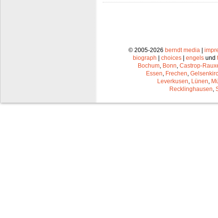
© 2005-2026
berndt media
|
impr
biograph
|
choices
|
engels
und
Bochum
,
Bonn
,
Castrop-Raux
Essen
,
Frechen
,
Gelsenkir
Leverkusen
,
Lünen
,
Mü
Recklinghausen
,