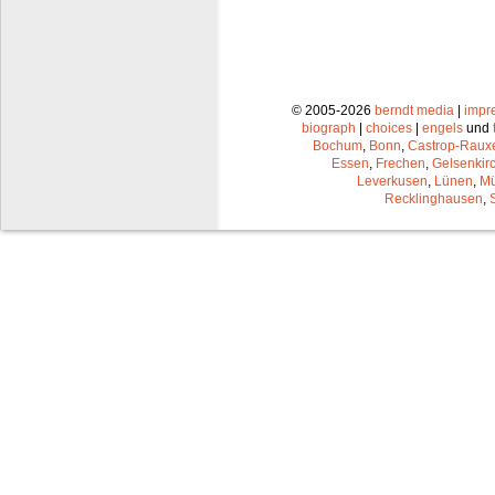
© 2005-2026
berndt media
|
impr
biograph
|
choices
|
engels
und
Bochum
,
Bonn
,
Castrop-Raux
Essen
,
Frechen
,
Gelsenkir
Leverkusen
,
Lünen
,
Mü
Recklinghausen
,