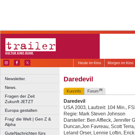
Heute im Kino
Morgen im Kino
Daredevil
Newsletter.
News.
(9)
Kurzinfo
Forum
Fragen der Zeit
Daredevil
Zukunft JETZT
USA 2003, Laufzeit: 104 Min., F
Europa gestalten
Regie: Mark Steven Johnson
Frag' die Welt | Gen Z &
Darsteller: Ben Affleck, Jennifer 
Alpha
Duncan,Jon Favreau, Scott Terra
Leland Orser, Lennie Loftin, Eric
GuteNachrichten fürs