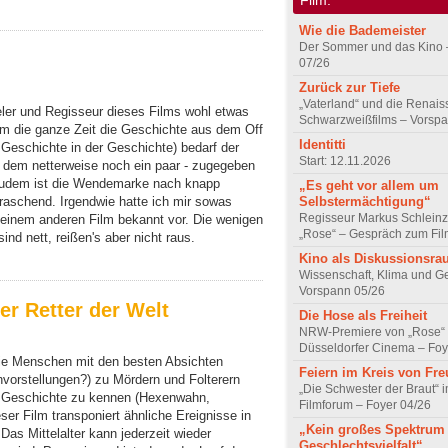
Wie die Bademeister
Der Sommer und das Kino 
07/26
Zurück zur Tiefe
„Vaterland“ und die Renai
ler und Regisseur dieses Films wohl etwas
Schwarzweißfilms – Vorsp
em die ganze Zeit die Geschichte aus dem Off
Identitti
e Geschichte in der Geschichte) bedarf der
Start: 12.11.2026
el, dem netterweise noch ein paar - zugegeben
. Zudem ist die Wendemarke nach knapp
„Es geht vor allem um
Selbstermächtigung“
rraschend. Irgendwie hatte ich mir sowas
Regisseur Markus Schleinz
 einem anderen Film bekannt vor. Die wenigen
„Rose“ – Gespräch zum Fil
nd nett, reißen's aber nicht raus.
Kino als Diskussionsr
Wissenschaft, Klima und G
Vorspann 05/26
er Retter der Welt
Die Hose als Freiheit
NRW-Premiere von „Rose“
Düsseldorfer Cinema – Foy
wie Menschen mit den besten Absichten
Feiern im Kreis von Fr
vorstellungen?) zu Mördern und Folterern
„Die Schwester der Braut“ 
r Geschichte zu kennen (Hexenwahn,
Filmforum – Foyer 04/26
er Film transponiert ähnliche Ereignisse in
„Kein großes Spektrum
 Das Mittelalter kann jederzeit wieder
Geschlechtsvielfalt“