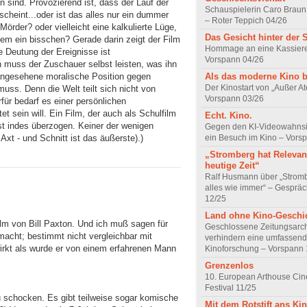
 sind. Provozierend ist, dass der Lauf der
Schauspielerin Caro Braun
cheint...oder ist das alles nur ein dummer
– Roter Teppich 04/26
Mörder? oder vielleicht eine kalkulierte Lüge,
Das Gesicht hinter der 
em ein bisschen? Gerade darin zeigt der Film
Hommage an eine Kassiere
e Deutung der Ereignisse ist
Vorspann 04/26
ion muss der Zuschauer selbst leisten, was ihn
Als das moderne Kino 
t angesehene moralische Position gegen
Der Kinostart von „Außer A
muss. Denn die Welt teilt sich nicht von
Vorspann 03/26
rfür bedarf es einer persönlichen
t sein will. Ein Film, der auch als Schulfilm
Echt. Kino.
st indes überzogen. Keiner der wenigen
Gegen den KI-Videowahnsin
ein Besuch im Kino – Vors
Axt - und Schnitt ist das äußerste).)
„Stromberg hat Relevanz
heutige Zeit“
Ralf Husmann über „Strom
alles wie immer“ – Gesprä
12/25
Land ohne Kino-Geschi
Film von Bill Paxton. Und ich muß sagen für
Geschlossene Zeitungsarc
macht; bestimmt nicht vergleichbar mit
verhindern eine umfassend
irkt als wurde er von einem erfahrenen Mann
Kinoforschung – Vorspann 
Grenzenlos
10. European Arthouse Ci
Festival 11/25
zu schocken. Es gibt teilweise sogar komische
Mit dem Rotstift ans Ki