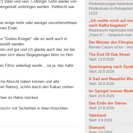
?) Vater und sein 7-Jähriger Sohn wieder von
Förderkürzungen bedrohen
engestalt umbringen werden. Vielleicht war
Filmfestivals im Ruhrgebie
11/25
„Ich wollte mich auf ei
gar einige mehr oder weniger unvorhersehbare
nach Kafka begeben“
enen Ende.
Regisseurin Agnieszka Hol
„Franz K.“ – Gespräch zum 
se "Gottes-Krieger" -die es wohl auch in
Der Meister des Filmpla
gestellt werden.
Renato Casaro ist tot – Vo
hön und gut und ich glaube auch das sie bei
The End Of Oak Street
elen sich diese Begegnungen fiktiv im Hirn
Start: 13.8.2026
s Films widerlegt wurde... na ja, das halte
Spaziergang nach Syra
Start: 20.8.2026
A Sad and Beautiful Wo
che Absicht haben können und alle
Start: 20.8.2026
her Nation), schön durch den Kakao ziehen
Im Spiegel meiner Mutt
Start: 20.8.2026
chen im Halse stecken.
Das Ende der Sterne
sch< mit Sicherheit in ihren Ansichten
Start: 27.8.2026
Vaterland
Start: 3.9.2026
Diamanti
Start: 3.9.2026