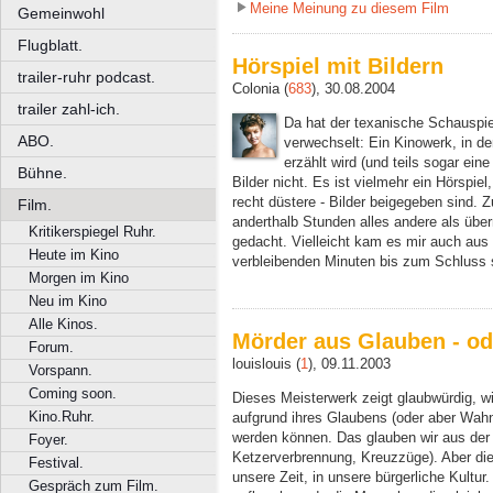
Meine Meinung zu diesem Film
Gemeinwohl
Flugblatt.
Hörspiel mit Bildern
trailer-ruhr podcast.
Colonia (
683
), 30.08.2004
trailer zahl-ich.
Da hat der texanische Schauspie
ABO.
verwechselt: Ein Kinowerk, in d
erzählt wird (und teils sogar ein
Bühne.
Bilder nicht. Es ist vielmehr ein Hörspi
recht düstere - Bilder beigegeben sind
Film.
anderthalb Stunden alles andere als übe
Kritikerspiegel Ruhr.
gedacht. Vielleicht kam es mir auch aus
Heute im Kino
verbleibenden Minuten bis zum Schluss si
Morgen im Kino
Neu im Kino
Alle Kinos.
Mörder aus Glauben - od
Forum.
louislouis (
1
), 09.11.2003
Vorspann.
Coming soon.
Dieses Meisterwerk zeigt glaubwürdig, 
Kino.Ruhr.
aufgrund ihres Glaubens (oder aber Wahn
werden können. Das glauben wir aus de
Foyer.
Ketzerverbrennung, Kreuzzüge). Aber dies
Festival.
unsere Zeit, in unsere bürgerliche Kultur.
Gespräch zum Film.