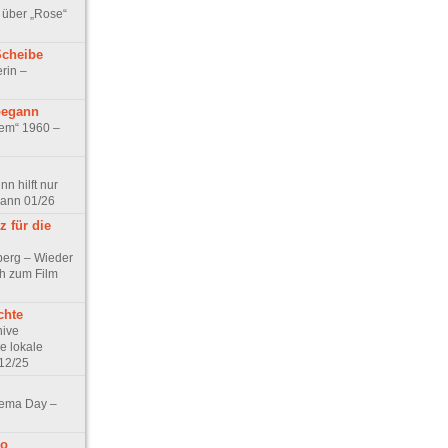
 über „Rose“
Scheibe
rin –
begann
tem“ 1960 –
n hilft nur
pann 01/26
 für die
berg – Wieder
ch zum Film
chte
hive
e lokale
12/25
nema Day –
no