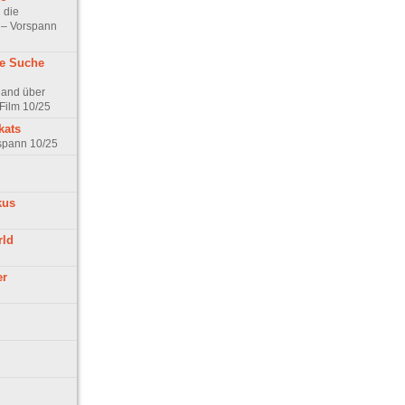
 die
t – Vorspann
ne Suche
land über
Film 10/25
kats
rspann 10/25
kus
rld
er