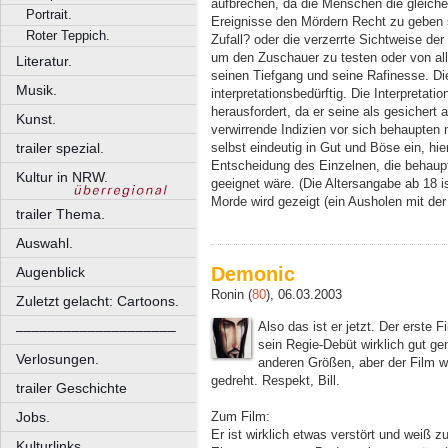
aufbrechen, da die Menschen die gleichen
Portrait.
Ereignisse den Mördern Recht zu geben s
Roter Teppich.
Zufall? oder die verzerrte Sichtweise der 
um den Zuschauer zu testen oder von all
Literatur.
seinen Tiefgang und seine Rafinesse. Di
Musik.
interpretationsbedürftig. Die Interpretat
herausfordert, da er seine als gesicher
Kunst.
verwirrende Indizien vor sich behaupten 
trailer spezial.
selbst eindeutig in Gut und Böse ein, hie
Entscheidung des Einzelnen, die behaupte
Kultur in NRW.
geeignet wäre. (Die Altersangabe ab 18 i
Morde wird gezeigt (ein Ausholen mit der 
trailer Thema.
Auswahl.
Demonic
Augenblick
Ronin (
80
), 06.03.2003
Zuletzt gelacht: Cartoons.
Also das ist er jetzt. Der erste 
––––––––––––––––––––
sein Regie-Debüt wirklich gut ge
Verlosungen.
anderen Größen, aber der Film w
gedreht. Respekt, Bill.
trailer Geschichte
Zum Film:
Jobs.
Er ist wirklich etwas verstört und weiß 
Kulturlinks.