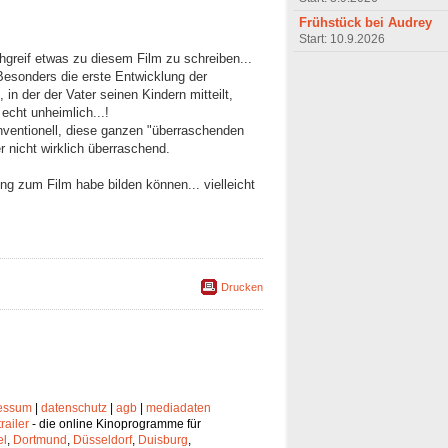
Frühstück bei Audrey
Start: 10.9.2026
hgreif etwas zu diesem Film zu schreiben...
 Besonders die erste Entwicklung der
 in der der Vater seinen Kindern mitteilt,
 echt unheimlich...!
ventionell, diese ganzen "überraschenden
nicht wirklich überraschend.
ung zum Film habe bilden können... vielleicht
Drucken
essum
|
datenschutz
|
agb
|
mediadaten
trailer
- die online Kinoprogramme für
el
,
Dortmund
,
Düsseldorf
,
Duisburg
,