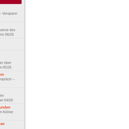
– Vorspann
ssance des
ann 06/26
er über
m 05/26
aum
espräch –
 im
er 04/26
eunden
im Kölner
 an