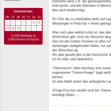
Elemente wenn z.B. der geistesgestörte(
Gott faseln, und alle Dämonen in Mensch
dies auch beabsichtigt...
Kinokalender
Mo
Di
Mi
Do
Fr
Sa
So
Ein Film der zu unterhalten weiß und so
3
4
5
6
7
8
9
Wendungen in Petto hat + einem gelung
10
11
12
13
14
15
16
Was mich aber wirklich stört ist, das die
12.669 Beiträge zu
Wirklichkeit gibt- nicht als Verrückte dar
3.883 Filmen im Forum
Das mit den Gottes-Visionen ist alles sc
demjenigen stattgefunden haben; nur spi
des Menschen ab.
Als aber gerade dies in der Geschichte de
ich für sehr, sehr bedenklich.
>Dämonisch< hätte durchaus eine ironis
sogenannten "Gottes-Krieger" (egal welc
können.
So aber bleibt einem das anfängliche La
-Einige Psychos werden sich bei >Dämoni
bestätigt fühlen...-