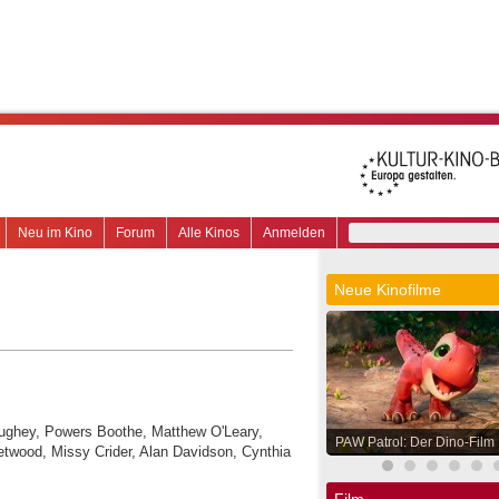
Neu im Kino
Forum
Alle Kinos
Anmelden
Neue Kinofilme
aughey, Powers Boothe, Matthew O'Leary,
PAW Patrol: Der Dino-Film
wood, Missy Crider, Alan Davidson, Cynthia
Film.