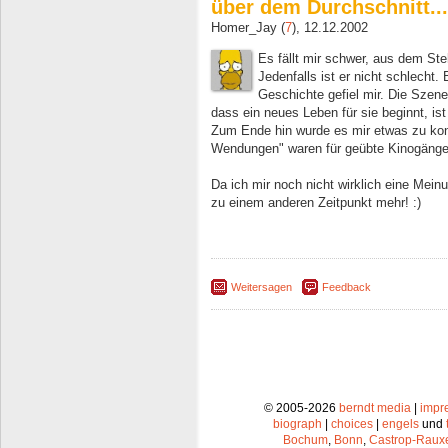
über dem Durchschnitt...
Homer_Jay (
7
), 12.12.2002
Es fällt mir schwer, aus dem Ste
Jedenfalls ist er nicht schlecht.
Geschichte gefiel mir. Die Szene,
dass ein neues Leben für sie beginnt, ist
Zum Ende hin wurde es mir etwas zu kon
Wendungen" waren für geübte Kinogänger 
Da ich mir noch nicht wirklich eine Mein
zu einem anderen Zeitpunkt mehr! :)
Weitersagen
Feedback
© 2005-2026
berndt media
|
impr
biograph
|
choices
|
engels
und
Bochum
,
Bonn
,
Castrop-Raux