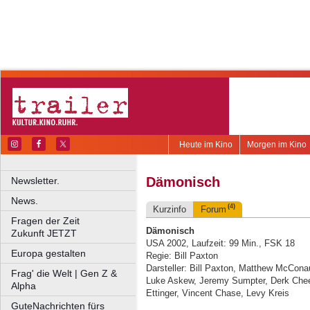
Heute im Kino
Morgen im Kino
Dämonisch
Newsletter.
News.
(4)
Kurzinfo
Forum
Fragen der Zeit
Dämonisch
Zukunft JETZT
USA 2002, Laufzeit: 99 Min., FSK 18
Europa gestalten
Regie: Bill Paxton
Darsteller: Bill Paxton, Matthew McCon
Frag' die Welt | Gen Z &
Luke Askew, Jeremy Sumpter, Derk Cheet
Alpha
Ettinger, Vincent Chase, Levy Kreis
GuteNachrichten fürs