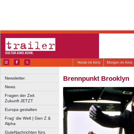
Heute im Kino
Morgen im Kino
Brennpunkt Brooklyn
Newsletter.
News.
Fragen der Zeit
Zukunft JETZT
Europa gestalten
Frag' die Welt | Gen Z &
Alpha
GuteNachrichten fürs