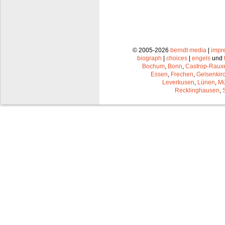
© 2005-2026
berndt media
|
impr
biograph
|
choices
|
engels
und
Bochum
,
Bonn
,
Castrop-Raux
Essen
,
Frechen
,
Gelsenkir
Leverkusen
,
Lünen
,
Mü
Recklinghausen
,